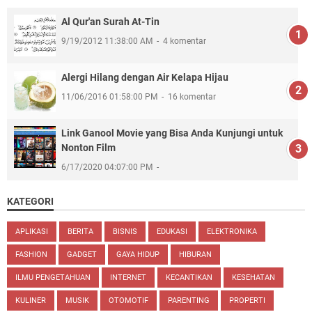
Al Qur'an Surah At-Tin
9/19/2012 11:38:00 AM
4 komentar
Alergi Hilang dengan Air Kelapa Hijau
11/06/2016 01:58:00 PM
16 komentar
Link Ganool Movie yang Bisa Anda Kunjungi untuk
Nonton Film
6/17/2020 04:07:00 PM
KATEGORI
APLIKASI
BERITA
BISNIS
EDUKASI
ELEKTRONIKA
FASHION
GADGET
GAYA HIDUP
HIBURAN
ILMU PENGETAHUAN
INTERNET
KECANTIKAN
KESEHATAN
KULINER
MUSIK
OTOMOTIF
PARENTING
PROPERTI