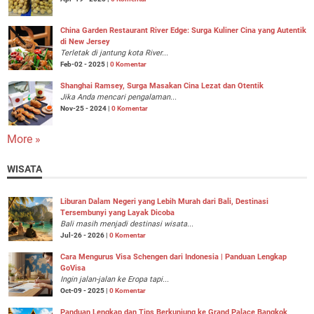
China Garden Restaurant River Edge: Surga Kuliner Cina yang Autentik
di New Jersey
Terletak di jantung kota River...
Feb-02 - 2025 |
0 Komentar
Shanghai Ramsey, Surga Masakan Cina Lezat dan Otentik
Jika Anda mencari pengalaman...
Nov-25 - 2024 |
0 Komentar
More »
WISATA
Liburan Dalam Negeri yang Lebih Murah dari Bali, Destinasi
Tersembunyi yang Layak Dicoba
Bali masih menjadi destinasi wisata...
Jul-26 - 2026 |
0 Komentar
Cara Mengurus Visa Schengen dari Indonesia | Panduan Lengkap
GoVisa
Ingin jalan-jalan ke Eropa tapi...
Oct-09 - 2025 |
0 Komentar
Panduan Lengkap dan Tips Berkunjung ke Grand Palace Bangkok