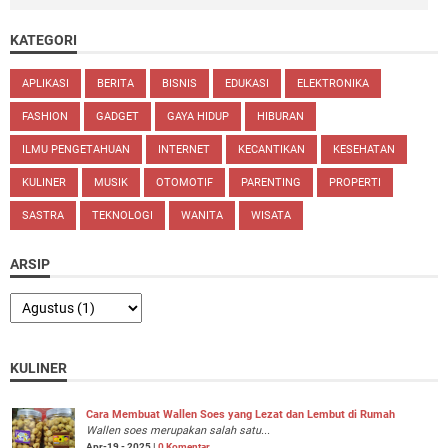
KATEGORI
APLIKASI
BERITA
BISNIS
EDUKASI
ELEKTRONIKA
FASHION
GADGET
GAYA HIDUP
HIBURAN
ILMU PENGETAHUAN
INTERNET
KECANTIKAN
KESEHATAN
KULINER
MUSIK
OTOMOTIF
PARENTING
PROPERTI
SASTRA
TEKNOLOGI
WANITA
WISATA
ARSIP
KULINER
Cara Membuat Wallen Soes yang Lezat dan Lembut di Rumah
Wallen soes merupakan salah satu...
Apr-19 - 2025 |
0 Komentar