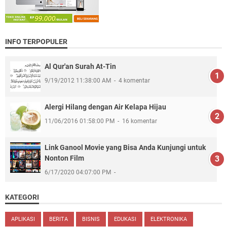
INFO TERPOPULER
Al Qur'an Surah At-Tin
9/19/2012 11:38:00 AM
4 komentar
Alergi Hilang dengan Air Kelapa Hijau
11/06/2016 01:58:00 PM
16 komentar
Link Ganool Movie yang Bisa Anda Kunjungi untuk
Nonton Film
6/17/2020 04:07:00 PM
KATEGORI
APLIKASI
BERITA
BISNIS
EDUKASI
ELEKTRONIKA