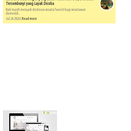
Tersembunyi yang Layak Dicoba
Bali masih menjadi destinasi wisata favorit bagi wisatawan
domestik...
Jul 26 2026 |
Read more