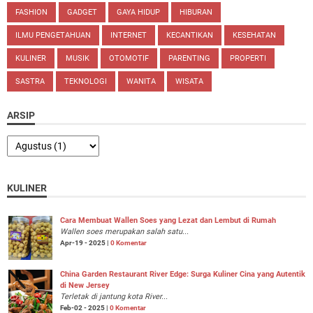
FASHION
GADGET
GAYA HIDUP
HIBURAN
ILMU PENGETAHUAN
INTERNET
KECANTIKAN
KESEHATAN
KULINER
MUSIK
OTOMOTIF
PARENTING
PROPERTI
SASTRA
TEKNOLOGI
WANITA
WISATA
ARSIP
KULINER
Cara Membuat Wallen Soes yang Lezat dan Lembut di Rumah
Wallen soes merupakan salah satu...
Apr-19 - 2025 |
0 Komentar
China Garden Restaurant River Edge: Surga Kuliner Cina yang Autentik
di New Jersey
Terletak di jantung kota River...
Feb-02 - 2025 |
0 Komentar