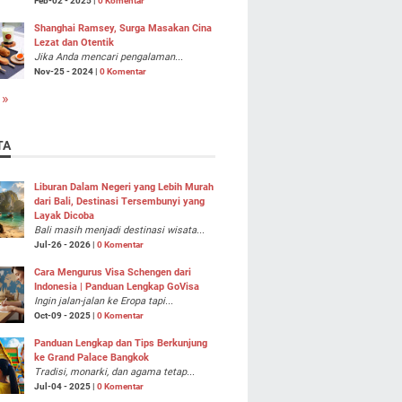
Feb-02 - 2025 |
0 Komentar
Shanghai Ramsey, Surga Masakan Cina
Lezat dan Otentik
Jika Anda mencari pengalaman...
Nov-25 - 2024 |
0 Komentar
 »
TA
Liburan Dalam Negeri yang Lebih Murah
dari Bali, Destinasi Tersembunyi yang
Layak Dicoba
Bali masih menjadi destinasi wisata...
Jul-26 - 2026 |
0 Komentar
Cara Mengurus Visa Schengen dari
Indonesia | Panduan Lengkap GoVisa
Ingin jalan-jalan ke Eropa tapi...
Oct-09 - 2025 |
0 Komentar
Panduan Lengkap dan Tips Berkunjung
ke Grand Palace Bangkok
Tradisi, monarki, dan agama tetap...
Jul-04 - 2025 |
0 Komentar