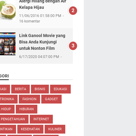
Alergi Hilang dengan Air
Kelapa Hijau
11/06/2016 01:58:00 PM
16 komentar
Link Ganool Movie yang
Bisa Anda Kunjungi
untuk Nonton Film
6/17/2020 04:07:00 PM
GORI
KASI
BERITA
BISNIS
EDUKASI
TRONIKA
FASHION
GADGET
 HIDUP
HIBURAN
U PENGETAHUAN
INTERNET
ANTIKAN
KESEHATAN
KULINER