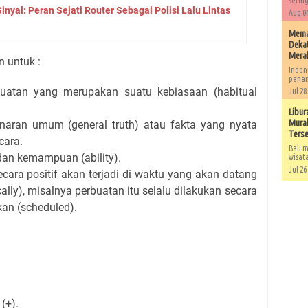
sering
yal: Peran Sejati Router Sebagai Polisi Lalu Lintas
Aug 04
Memah
Dekat
Mera
 untuk :
Indon
penan
uatan yang merupakan suatu kebiasaan (habitual
Jul 28
Libur
Murah
aran umum (general truth) atau fakta yang nyata
Ters
cara.
Bali m
dan kemampuan (ability).
wisat
Jul 26
cara positif akan terjadi di waktu yang akan datang
cally), misalnya perbuatan itu selalu dilakukan secara
kan (scheduled).
(+).