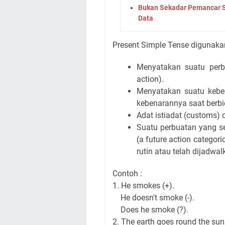
Bukan Sekadar Pemancar Sin
Data
Present Simple Tense digunakan
Menyatakan suatu perb
action).
Menyatakan suatu keben
kebenarannya saat berbi
Adat istiadat (customs) 
Suatu perbuatan yang se
(a future action categori
rutin atau telah dijadwal
Contoh :
1. He smokes (+).
He doesn't smoke (-).
Does he smoke (?).
2. The earth goes round the sun 