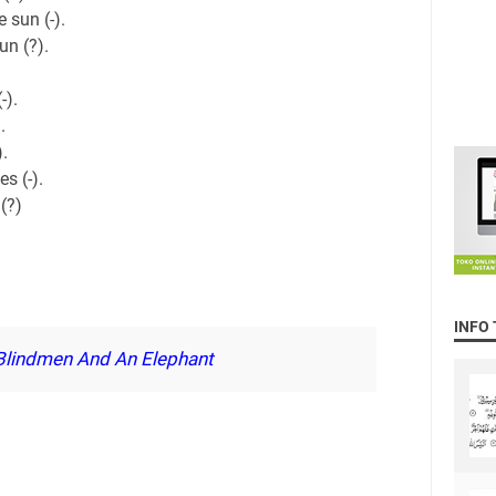
 sun (-).
n (?).
-).
.
).
s (-).
(?)
INFO
 Blindmen And An Elephant