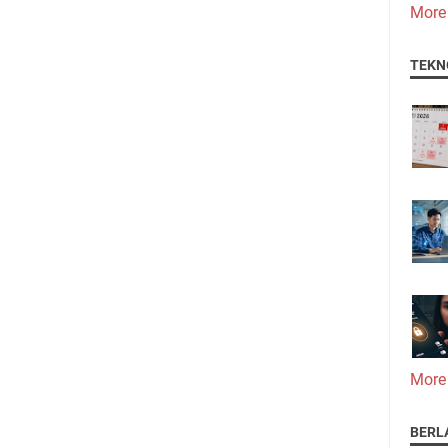
More
TEKN
More
BERL