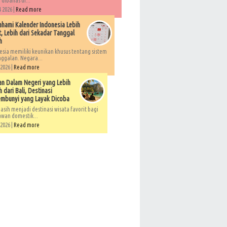
 dibahas di...
 2026 |
Read more
ami Kalender Indonesia Lebih
, Lebih dari Sekadar Tanggal
h
esia memiliki keunikan khusus tentang sistem
ggalan. Negara...
 2026 |
Read more
an Dalam Negeri yang Lebih
 dari Bali, Destinasi
embunyi yang Layak Dicoba
asih menjadi destinasi wisata favorit bagi
awan domestik...
 2026 |
Read more