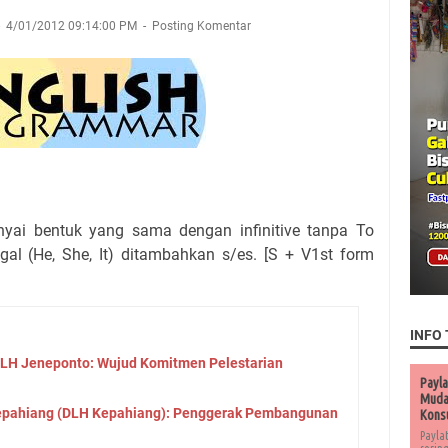
4/01/2012 09:14:00 PM
Posting Komentar
yai bentuk yang sama dengan infinitive tanpa To
ggal (He, She, It) ditambahkan s/es. [S + V1st form
INFO 
LH Jeneponto: Wujud Komitmen Pelestarian
Payla
Muda 
epahiang (DLH Kepahiang): Penggerak Pembangunan
Kons
Payla