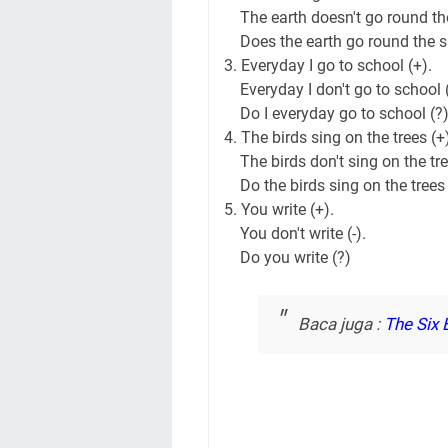
The earth doesn't go round the
Does the earth go round the su
3. Everyday I go to school (+).
Everyday I don't go to school (
Do I everyday go to school (?)
4. The birds sing on the trees (+
The birds don't sing on the tree
Do the birds sing on the trees 
5. You write (+).
You don't write (-).
Do you write (?)
Baca juga :
The Six