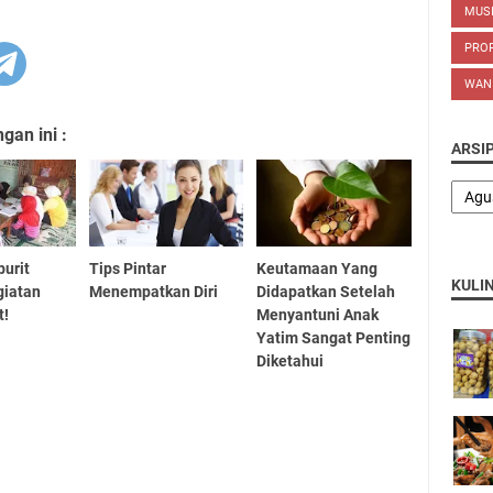
MUS
PROP
WAN
an ini :
ARSI
urit
Tips Pintar
Keutamaan Yang
KULI
giatan
Menempatkan Diri
Didapatkan Setelah
t!
Menyantuni Anak
Yatim Sangat Penting
Diketahui