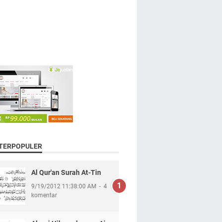
 TERPOPULER
Al Qur'an Surah At-Tin
9/19/2012 11:38:00 AM
4
komentar