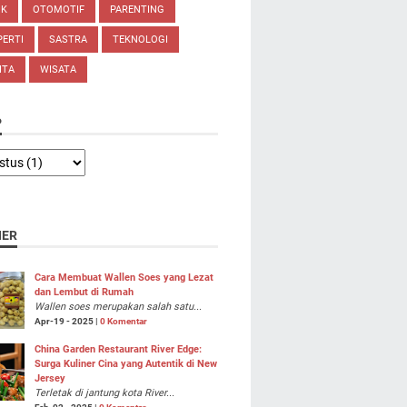
IK
OTOMOTIF
PARENTING
ERTI
SASTRA
TEKNOLOGI
ITA
WISATA
P
NER
Cara Membuat Wallen Soes yang Lezat
dan Lembut di Rumah
Wallen soes merupakan salah satu...
Apr-19 - 2025 |
0 Komentar
China Garden Restaurant River Edge:
Surga Kuliner Cina yang Autentik di New
Jersey
Terletak di jantung kota River...