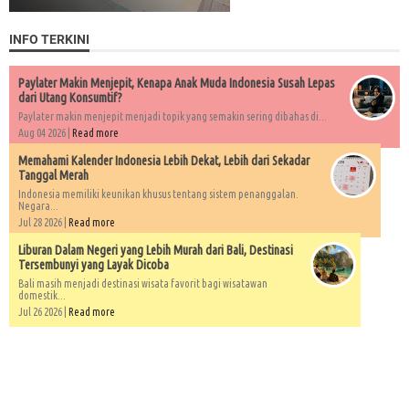
INFO TERKINI
Paylater Makin Menjepit, Kenapa Anak Muda Indonesia Susah Lepas
dari Utang Konsumtif?
Paylater makin menjepit menjadi topik yang semakin sering dibahas di...
Aug 04 2026 |
Read more
Memahami Kalender Indonesia Lebih Dekat, Lebih dari Sekadar
Tanggal Merah
Indonesia memiliki keunikan khusus tentang sistem penanggalan.
Negara...
Jul 28 2026 |
Read more
Liburan Dalam Negeri yang Lebih Murah dari Bali, Destinasi
Tersembunyi yang Layak Dicoba
Bali masih menjadi destinasi wisata favorit bagi wisatawan
domestik...
Jul 26 2026 |
Read more