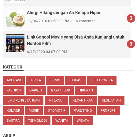
Alergi Hilang dengan Air Kelapa Hijau
11/06/2016 01:58:00 PM
16 komentar
Link Ganool Movie yang Bisa Anda Kunjungi untuk
Nonton Film
6/17/2020 04:07:00 PM
KATEGORI
APLIKASI
BERITA
BISNIS
EDUKASI
ELEKTRONIKA
FASHION
GADGET
GAYA HIDUP
HIBURAN
ILMU PENGETAHUAN
INTERNET
KECANTIKAN
KESEHATAN
KULINER
MUSIK
OTOMOTIF
PARENTING
PROPERTI
SASTRA
TEKNOLOGI
WANITA
WISATA
ARSIP