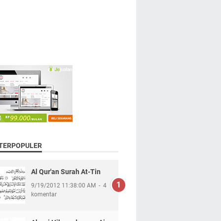
 TERPOPULER
Al Qur'an Surah At-Tin
9/19/2012 11:38:00 AM
4
komentar