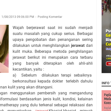
1/08/2013 09:06:00 PM
Posting Komentar
Wajah berjerawat saat ini sudah menjadi
suatu masalah yang cukup serius. Berbagai
upaya pengobatan dan penanganan sering
dilakukan untuk menghilangkan
jerawat
dari
kulit muka. Beberapa metoda penghilangan
jerawat berikut ini merupakan cara terbaru
yang banyak diterapkan oleh ahli-ahli
kecantikan, yaitu :
a) Sebelum dilakukan terapi sebaiknya
berkonsultasi kepada dokter terlebih dahulu
INFO 
inan kulit yang akan ditangani.
ngan menggunakan pembersih yang mengandung
Payla
ormulasi berdasarkan jenis kulit, kondisi, kelainan
Muda 
Kons
romatherapy yang dulu terkenal sebagai relaksasi dan
Payla
ntuk menuntaskan
jerawat
.Khasiat-khasiat minyak