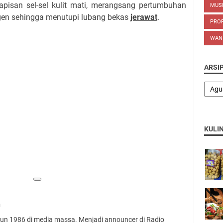
pisan sel-sel kulit mati, merangsang pertumbuhan
MUS
lagen sehingga menutupi lubang bekas
jerawat
.
PROP
WAN
ARSI
KULI
n
ahun 1986 di media massa. Menjadi announcer di Radio