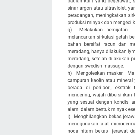
bagian kulit yang berjerawat
sinar argon atau ultraviolet, y
peradangan, meningkatkan sir
produksi minyak dan mengecilk
g) Melakukan pemijatan l
melancarkan sirkulasi getah b
bahan bersifat racun dan me
meradang, hanya dilakukan lym
meradang, setelah dilakukan p
dengan swedish massage.
h) Mengoleskan masker. Ma
campuran kaolin atau mineral 
berada di pori-pori, ekstra
mengering, wajah dibersihkan 
yang sesuai dengan kondisi an
alami dalam bentuk minyak ese
i) Menghilangkan bekas jera
menggunakan alat microderma
noda hitam bekas jerawat dan