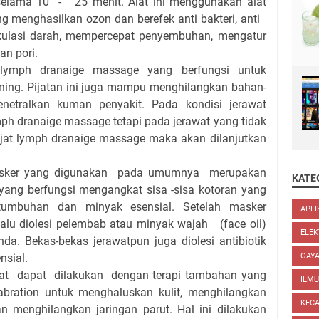
, selama 10 - 25 menit. Alat ini menggunakan alat
ang menghasilkan ozon dan berefek anti bakteri, anti
kulasi darah, mempercepat penyembuhan, mengatur
an pori.
ymph dranaige massage yang berfungsi untuk
ening. Pijatan ini juga mampu menghilangkan bahan-
netralkan kuman penyakit. Pada kondisi jerawat
ph dranaige massage tetapi pada jerawat yang tidak
ijat lymph dranaige massage maka akan dilanjutkan
sker yang digunakan pada umumnya merupakan
KATE
yang berfungsi mengangkat sisa -sisa kotoran yang
k tumbuhan dan minyak esensial. Setelah masker
APLI
lalu diolesi pelembab atau minyak wajah (face oil)
ELEK
da. Bekas-bekas jerawatpun juga diolesi antibiotik
nsial.
GAYA
wat dapat dilakukan dengan terapi tambahan yang
ILM
bration untuk menghaluskan kulit, menghilangkan
KEC
 menghilangkan jaringan parut. Hal ini dilakukan