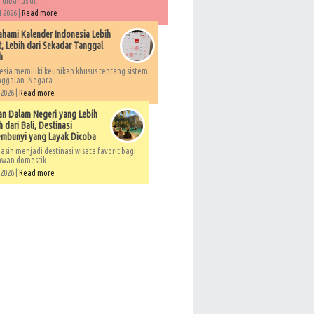
 dibahas di...
 2026 |
Read more
ami Kalender Indonesia Lebih
, Lebih dari Sekadar Tanggal
h
esia memiliki keunikan khusus tentang sistem
ggalan. Negara...
 2026 |
Read more
an Dalam Negeri yang Lebih
 dari Bali, Destinasi
embunyi yang Layak Dicoba
asih menjadi destinasi wisata favorit bagi
awan domestik...
 2026 |
Read more