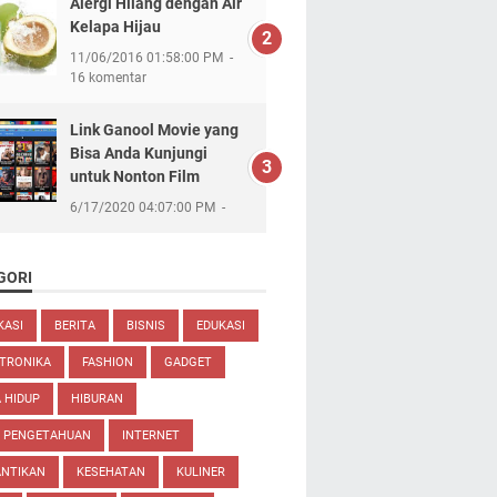
Alergi Hilang dengan Air
Kelapa Hijau
11/06/2016 01:58:00 PM
16 komentar
Link Ganool Movie yang
Bisa Anda Kunjungi
untuk Nonton Film
6/17/2020 04:07:00 PM
GORI
KASI
BERITA
BISNIS
EDUKASI
TRONIKA
FASHION
GADGET
 HIDUP
HIBURAN
U PENGETAHUAN
INTERNET
ANTIKAN
KESEHATAN
KULINER