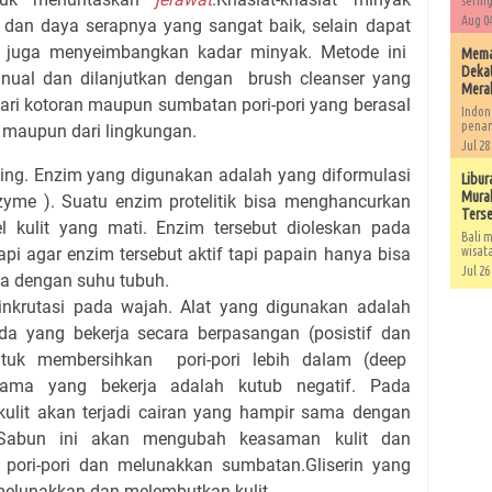
sering
Aug 04
l dan daya serapnya yang sangat baik, selain dapat
 juga menyeimbangkan kadar minyak. Metode ini
Memah
Dekat
nual dan dilanjutkan dengan brush cleanser yang
Mera
dari kotoran maupun sumbatan pori-pori yang berasal
Indon
penan
 maupun dari lingkungan.
Jul 28
g. Enzim yang digunakan adalah yang diformulasi
Libur
Murah
zyme ). Suatu enzim protelitik bisa menghancurkan
Ters
el kulit yang mati. Enzim tersebut dioleskan pada
Bali m
api agar enzim tersebut aktif tapi papain hanya bisa
wisat
Jul 26
ma dengan suhu tubuh.
nkrutasi pada wajah. Alat yang digunakan adalah
oda yang bekerja secara berpasangan (posistif dan
untuk membersihkan pori-pori lebih dalam (deep
rtama yang bekerja adalah kutub negatif. Pada
 kulit akan terjadi cairan yang hampir sama dengan
 Sabun ini akan mengubah keasaman kulit dan
pori-pori dan melunakkan sumbatan.Gliserin yang
melunakkan dan melembutkan kulit.