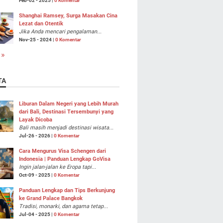
Feb-02 - 2025 |
0 Komentar
Shanghai Ramsey, Surga Masakan Cina
Lezat dan Otentik
Jika Anda mencari pengalaman...
Nov-25 - 2024 |
0 Komentar
 »
TA
Liburan Dalam Negeri yang Lebih Murah
dari Bali, Destinasi Tersembunyi yang
Layak Dicoba
Bali masih menjadi destinasi wisata...
Jul-26 - 2026 |
0 Komentar
Cara Mengurus Visa Schengen dari
Indonesia | Panduan Lengkap GoVisa
Ingin jalan-jalan ke Eropa tapi...
Oct-09 - 2025 |
0 Komentar
Panduan Lengkap dan Tips Berkunjung
ke Grand Palace Bangkok
Tradisi, monarki, dan agama tetap...
Jul-04 - 2025 |
0 Komentar