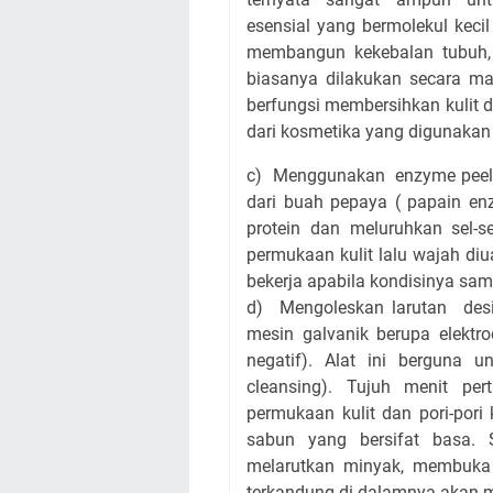
esensial yang bermolekul keci
membangun kekebalan tubuh,
biasanya dilakukan secara ma
berfungsi membersihkan kulit 
dari kosmetika yang digunakan
c) Menggunakan enzyme peelin
dari buah pepaya ( papain en
protein dan meluruhkan sel-s
permukaan kulit lalu wajah diu
bekerja apabila kondisinya sa
d) Mengoleskan larutan desi
mesin galvanik berupa elektr
negatif). Alat ini berguna 
cleansing). Tujuh menit pe
permukaan kulit dan pori-pori
sabun yang bersifat basa.
melarutkan minyak, membuka 
terkandung di dalamnya akan 