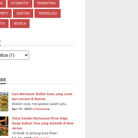
IK
OTOMOTIF
PARENTING
ERTI
SASTRA
TEKNOLOGI
ITA
WISATA
P
NER
Cara Membuat Wallen Soes yang Lezat
dan Lembut di Rumah
Wallen soes merupakan salah satu...
Apr-19 - 2025 |
0 Komentar
China Garden Restaurant River Edge:
Surga Kuliner Cina yang Autentik di New
Jersey
Terletak di jantung kota River...