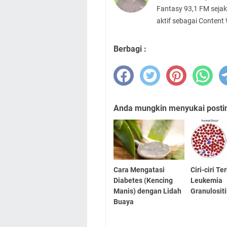
Fantasy 93,1 FM sejak
aktif sebagai Content
Berbagi :
Anda mungkin menyukai posting
Cara Mengatasi
Ciri-ciri T
Diabetes (Kencing
Leukemia
Manis) dengan Lidah
Granulositi
Buaya