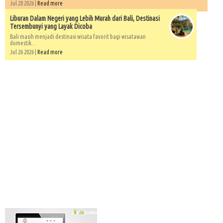
Jul 28 2026 |
Read more
Liburan Dalam Negeri yang Lebih Murah dari Bali, Destinasi
Tersembunyi yang Layak Dicoba
Bali masih menjadi destinasi wisata favorit bagi wisatawan
domestik...
Jul 26 2026 |
Read more