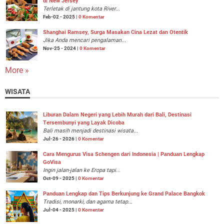
di New Jersey
Terletak di jantung kota River...
Feb-02 - 2025 |
0 Komentar
Shanghai Ramsey, Surga Masakan Cina Lezat dan Otentik
Jika Anda mencari pengalaman...
Nov-25 - 2024 |
0 Komentar
More »
WISATA
Liburan Dalam Negeri yang Lebih Murah dari Bali, Destinasi
Tersembunyi yang Layak Dicoba
Bali masih menjadi destinasi wisata...
Jul-26 - 2026 |
0 Komentar
Cara Mengurus Visa Schengen dari Indonesia | Panduan Lengkap
GoVisa
Ingin jalan-jalan ke Eropa tapi...
Oct-09 - 2025 |
0 Komentar
Panduan Lengkap dan Tips Berkunjung ke Grand Palace Bangkok
Tradisi, monarki, dan agama tetap...
Jul-04 - 2025 |
0 Komentar