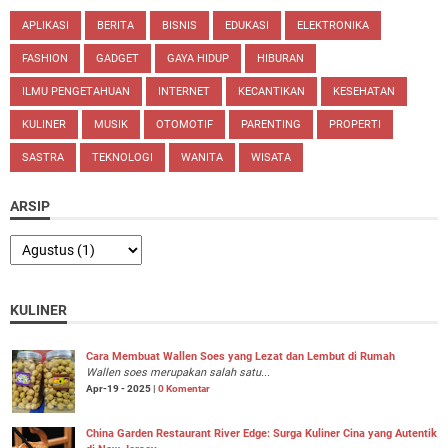
APLIKASI
BERITA
BISNIS
EDUKASI
ELEKTRONIKA
FASHION
GADGET
GAYA HIDUP
HIBURAN
ILMU PENGETAHUAN
INTERNET
KECANTIKAN
KESEHATAN
KULINER
MUSIK
OTOMOTIF
PARENTING
PROPERTI
SASTRA
TEKNOLOGI
WANITA
WISATA
ARSIP
KULINER
Cara Membuat Wallen Soes yang Lezat dan Lembut di Rumah
Wallen soes merupakan salah satu...
Apr-19 - 2025 |
0 Komentar
China Garden Restaurant River Edge: Surga Kuliner Cina yang Autentik