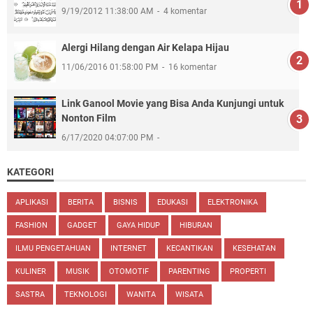
9/19/2012 11:38:00 AM
4 komentar
Alergi Hilang dengan Air Kelapa Hijau
11/06/2016 01:58:00 PM
16 komentar
Link Ganool Movie yang Bisa Anda Kunjungi untuk
Nonton Film
6/17/2020 04:07:00 PM
KATEGORI
APLIKASI
BERITA
BISNIS
EDUKASI
ELEKTRONIKA
FASHION
GADGET
GAYA HIDUP
HIBURAN
ILMU PENGETAHUAN
INTERNET
KECANTIKAN
KESEHATAN
KULINER
MUSIK
OTOMOTIF
PARENTING
PROPERTI
SASTRA
TEKNOLOGI
WANITA
WISATA