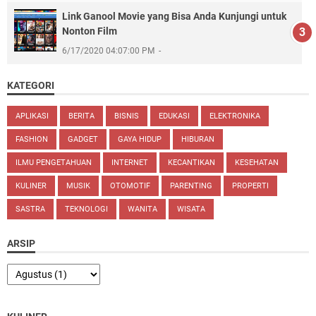
Link Ganool Movie yang Bisa Anda Kunjungi untuk
Nonton Film
6/17/2020 04:07:00 PM
KATEGORI
APLIKASI
BERITA
BISNIS
EDUKASI
ELEKTRONIKA
FASHION
GADGET
GAYA HIDUP
HIBURAN
ILMU PENGETAHUAN
INTERNET
KECANTIKAN
KESEHATAN
KULINER
MUSIK
OTOMOTIF
PARENTING
PROPERTI
SASTRA
TEKNOLOGI
WANITA
WISATA
ARSIP