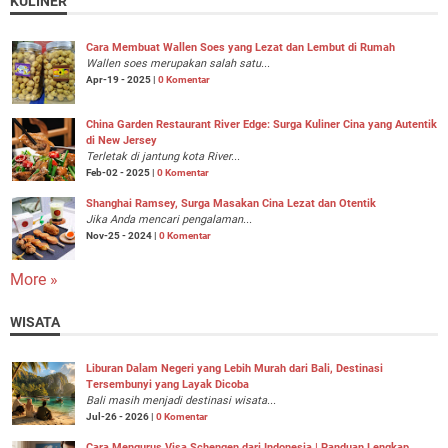
KULINER
Cara Membuat Wallen Soes yang Lezat dan Lembut di Rumah
Wallen soes merupakan salah satu...
Apr-19 - 2025 |
0 Komentar
China Garden Restaurant River Edge: Surga Kuliner Cina yang Autentik
di New Jersey
Terletak di jantung kota River...
Feb-02 - 2025 |
0 Komentar
Shanghai Ramsey, Surga Masakan Cina Lezat dan Otentik
Jika Anda mencari pengalaman...
Nov-25 - 2024 |
0 Komentar
More »
WISATA
Liburan Dalam Negeri yang Lebih Murah dari Bali, Destinasi
Tersembunyi yang Layak Dicoba
Bali masih menjadi destinasi wisata...
Jul-26 - 2026 |
0 Komentar
Cara Mengurus Visa Schengen dari Indonesia | Panduan Lengkap