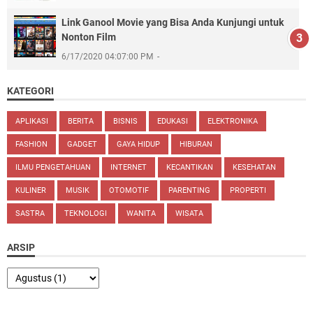
Link Ganool Movie yang Bisa Anda Kunjungi untuk
Nonton Film
6/17/2020 04:07:00 PM
KATEGORI
APLIKASI
BERITA
BISNIS
EDUKASI
ELEKTRONIKA
FASHION
GADGET
GAYA HIDUP
HIBURAN
ILMU PENGETAHUAN
INTERNET
KECANTIKAN
KESEHATAN
KULINER
MUSIK
OTOMOTIF
PARENTING
PROPERTI
SASTRA
TEKNOLOGI
WANITA
WISATA
ARSIP