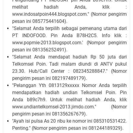
melihat hadiah Anda, klik :
www.indosatpoin444.blogspot.com." (Nomor pengirim
pesan ini 085775441604).
"Selamat Anda terpilih sebagai pemenang utama dari
PT INDOFOOD. Pin Anda B78H2C5. Info klik :
www.popmie-2013.blogspot.com.' (Nompor pengirim
pesan ini 081356252491).
"Selamat Anda mendapat hadiah Rp 50 juta dari
Telkomsel Poin. Tadi malam diundi di ANTV pukul
23.30. Hub/Call Center : 082345288847." (Nomor
pengirim pesan ini 082197489179).
"Pelanggan Yth 0813129xxxxx Nomor Anda terpilih
mendapatkan hadiah undian Telkomsel Poin. Pin
Anda b89c7h9. Untuk melihat hadiah Anda, klik
www.undiantelkomsel-2013.jimdo.com." (Nomor
pengirim pesan ini 081356267679).
"Ayah isi pulsa As 20 ribu ke nomor ini 085310531422.
Penting." (Nomor pengirim pesan ini 081244189329).