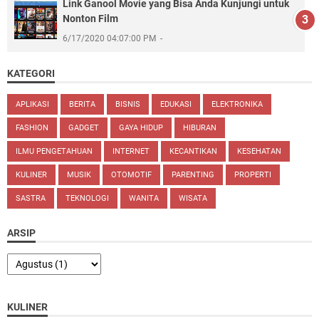
Link Ganool Movie yang Bisa Anda Kunjungi untuk
Nonton Film
6/17/2020 04:07:00 PM
KATEGORI
APLIKASI
BERITA
BISNIS
EDUKASI
ELEKTRONIKA
FASHION
GADGET
GAYA HIDUP
HIBURAN
ILMU PENGETAHUAN
INTERNET
KECANTIKAN
KESEHATAN
KULINER
MUSIK
OTOMOTIF
PARENTING
PROPERTI
SASTRA
TEKNOLOGI
WANITA
WISATA
ARSIP
KULINER