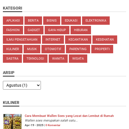
KATEGORI
APLIKASI
BERITA
BISNIS
EDUKASI
ELEKTRONIKA
FASHION
GADGET
GAYA HIDUP
HIBURAN
ILMU PENGETAHUAN
INTERNET
KECANTIKAN
KESEHATAN
KULINER
MUSIK
OTOMOTIF
PARENTING
PROPERTI
SASTRA
TEKNOLOGI
WANITA
WISATA
ARSIP
KULINER
Cara Membuat Wallen Soes yang Lezat dan Lembut di Rumah
Wallen soes merupakan salah satu...
Apr-19 - 2025 |
0 Komentar