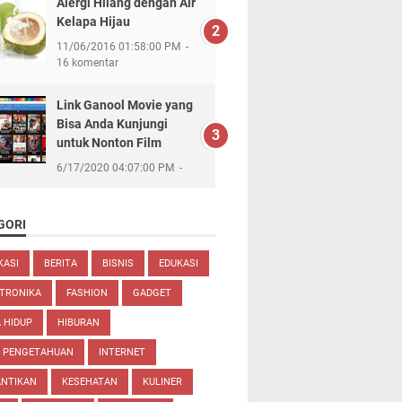
Alergi Hilang dengan Air
Kelapa Hijau
11/06/2016 01:58:00 PM
16 komentar
Link Ganool Movie yang
Bisa Anda Kunjungi
untuk Nonton Film
6/17/2020 04:07:00 PM
GORI
KASI
BERITA
BISNIS
EDUKASI
TRONIKA
FASHION
GADGET
 HIDUP
HIBURAN
U PENGETAHUAN
INTERNET
ANTIKAN
KESEHATAN
KULINER