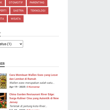
IK
OTOMOTIF
PARENTING
ERTI
SASTRA
TEKNOLOGI
ITA
WISATA
P
NER
Cara Membuat Wallen Soes yang Lezat
dan Lembut di Rumah
Wallen soes merupakan salah satu...
Apr-19 - 2025 |
0 Komentar
China Garden Restaurant River Edge:
Surga Kuliner Cina yang Autentik di New
Jersey
Terletak di jantung kota River...