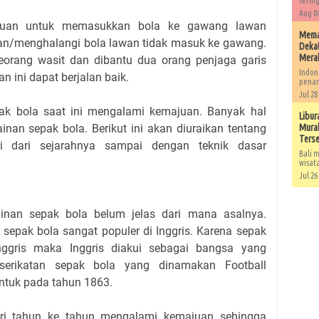
sering
Aug 04
ujuan untuk memasukkan bola ke gawang lawan
Memah
/menghalangi bola la­wan tidak masuk ke gawang.
Dekat
Mera
seorang wasit dan dibantu dua orang penjaga garis
Indon
 ini dapat berjalan baik.
penan
Jul 28
k bola saat ini mengalami ke­majuan. Banyak hal
Libur
an sepak bola. Berikut ini akan diuraikan tentang
Murah
Ters
i dari sejarahnya sampai dengan teknik dasar
Bali m
wisat
Jul 26
inan sepak bola belum jelas dari mana asalnya.
sepak bola sangat populer di Inggris. Karena sepak
nggris maka Inggris diakui sebagai bangsa yang
rserikatan sepak bola yang dinamakan Football
bentuk pada tahun 1863.
ri tahun ke tahun mengalami kemajuan sehingga