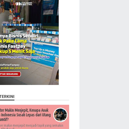
TERKINI
ter Makin Menjepit, Kenapa Anak
Indonesia Susah Lepas dari Utang
umtif?
ter makin menjepit menjadi topik yang semakin