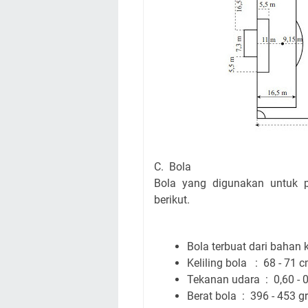
C. Bola
Bola yang digunakan untuk p
berikut.
Bola terbuat dari bahan 
Keliling bola : 68 - 71 c
Tekanan udara : 0,60 - 0
Berat bola : 396 - 453 g