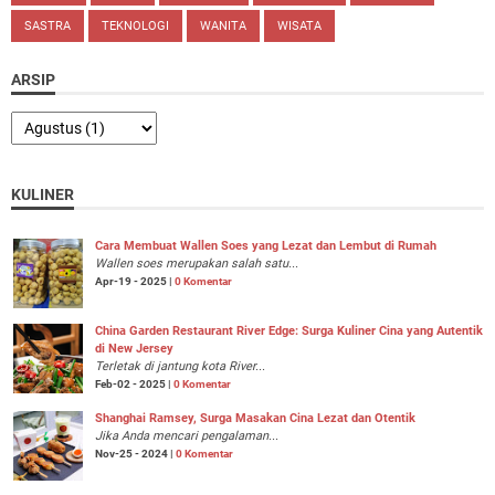
SASTRA
TEKNOLOGI
WANITA
WISATA
ARSIP
KULINER
Cara Membuat Wallen Soes yang Lezat dan Lembut di Rumah
Wallen soes merupakan salah satu...
Apr-19 - 2025 |
0 Komentar
China Garden Restaurant River Edge: Surga Kuliner Cina yang Autentik
di New Jersey
Terletak di jantung kota River...
Feb-02 - 2025 |
0 Komentar
Shanghai Ramsey, Surga Masakan Cina Lezat dan Otentik
Jika Anda mencari pengalaman...
Nov-25 - 2024 |
0 Komentar