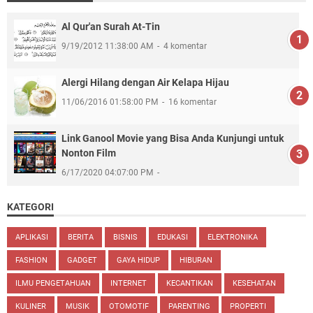
Al Qur'an Surah At-Tin
9/19/2012 11:38:00 AM
4 komentar
Alergi Hilang dengan Air Kelapa Hijau
11/06/2016 01:58:00 PM
16 komentar
Link Ganool Movie yang Bisa Anda Kunjungi untuk
Nonton Film
6/17/2020 04:07:00 PM
KATEGORI
APLIKASI
BERITA
BISNIS
EDUKASI
ELEKTRONIKA
FASHION
GADGET
GAYA HIDUP
HIBURAN
ILMU PENGETAHUAN
INTERNET
KECANTIKAN
KESEHATAN
KULINER
MUSIK
OTOMOTIF
PARENTING
PROPERTI