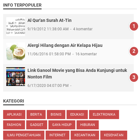
INFO TERPOPULER
Al Qur'an Surah At-Tin
9/19/2012 11:38:00 AM
4 komentar
Alergi Hilang dengan Air Kelapa Hijau
11/06/2016 01:58:00 PM
16 komentar
Link Ganool Movie yang Bisa Anda Kunjungi untuk
Nonton Film
6/17/2020 04:07:00 PM
KATEGORI
APLIKASI
BERITA
BISNIS
EDUKASI
ELEKTRONIKA
FASHION
GADGET
GAYA HIDUP
HIBURAN
ILMU PENGETAHUAN
INTERNET
KECANTIKAN
KESEHATAN