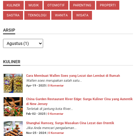
KULINER
MUSIK
OTOMOTIF
PARENTING
PROPERTI
SASTRA
TEKNOLOGI
WANITA
WISATA
ARSIP
KULINER
Cara Membuat Wallen Soes yang Lezat dan Lembut di Rumah
Wallen soes merupakan salah satu...
Apr-19 - 2025 |
0 Komentar
China Garden Restaurant River Edge: Surga Kuliner Cina yang Autentik
di New Jersey
Terletak di jantung kota River...
Feb-02 - 2025 |
0 Komentar
Shanghai Ramsey, Surga Masakan Cina Lezat dan Otentik
Jika Anda mencari pengalaman...
Nov-25 - 2024 |
0 Komentar