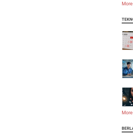
More
TEKN
More
BERL