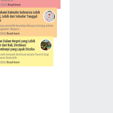
 dibahas di...
 2026 |
Read more
ami Kalender Indonesia Lebih
, Lebih dari Sekadar Tanggal
h
esia memiliki keunikan khusus tentang sistem
ggalan. Negara...
 2026 |
Read more
an Dalam Negeri yang Lebih
 dari Bali, Destinasi
embunyi yang Layak Dicoba
asih menjadi destinasi wisata favorit bagi
awan domestik...
 2026 |
Read more