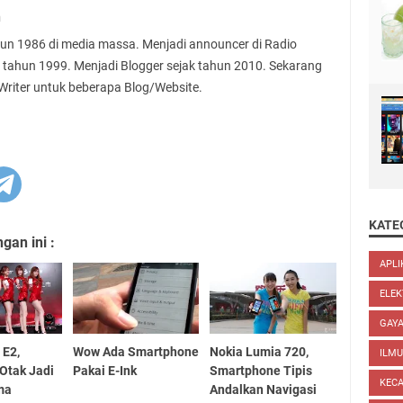
n
ahun 1986 di media massa. Menjadi announcer di Radio
 tahun 1999. Menjadi Blogger sejak tahun 2010. Sekarang
 Writer untuk beberapa Blog/Website.
KATE
an ini :
APLI
ELEK
GAYA
 E2,
Wow Ada Smartphone
Nokia Lumia 720,
ILM
 Otak Jadi
Pakai E-Ink
Smartphone Tipis
KEC
ma
Andalkan Navigasi