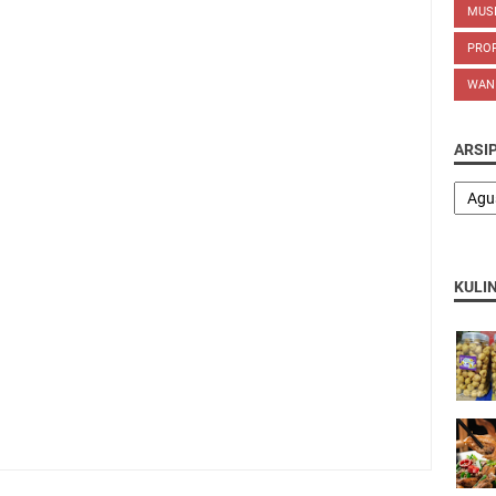
MUS
PROP
WAN
ARSI
KULI