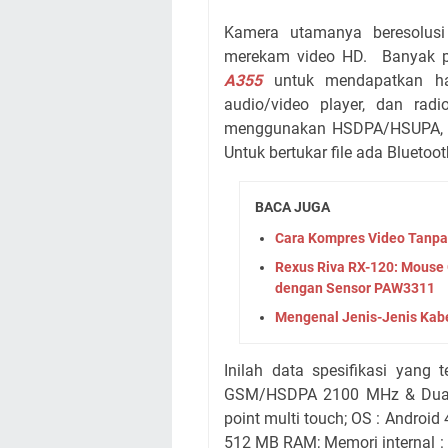
Kamera utamanya beresolus
merekam video HD. Banyak p
A355
untuk mendapatkan has
audio/video player, dan ra
menggunakan HSDPA/HSUPA, ED
Untuk bertukar file ada Bluetoo
BACA JUGA
Cara Kompres Video Tanpa
Rexus Riva RX-120: Mouse 
dengan Sensor PAW3311
Mengenal Jenis-Jenis Kabe
Inilah data spesifikasi yan
GSM/HSDPA 2100 MHz & Dual SI
point multi touch; OS : Android
512 MB RAM; Memori internal :