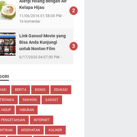
Alergi Hilang dengan Air
Kelapa Hijau
11/06/2016 01:58:00 PM
16 komentar
Link Ganool Movie yang
Bisa Anda Kunjungi
untuk Nonton Film
6/17/2020 04:07:00 PM
GORI
KASI
BERITA
BISNIS
EDUKASI
TRONIKA
FASHION
GADGET
 HIDUP
HIBURAN
U PENGETAHUAN
INTERNET
ANTIKAN
KESEHATAN
KULINER