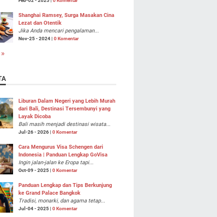
Feb-02 - 2025 |
0 Komentar
Shanghai Ramsey, Surga Masakan Cina
Lezat dan Otentik
Jika Anda mencari pengalaman...
Nov-25 - 2024 |
0 Komentar
 »
TA
Liburan Dalam Negeri yang Lebih Murah
dari Bali, Destinasi Tersembunyi yang
Layak Dicoba
Bali masih menjadi destinasi wisata...
Jul-26 - 2026 |
0 Komentar
Cara Mengurus Visa Schengen dari
Indonesia | Panduan Lengkap GoVisa
Ingin jalan-jalan ke Eropa tapi...
Oct-09 - 2025 |
0 Komentar
Panduan Lengkap dan Tips Berkunjung
ke Grand Palace Bangkok
Tradisi, monarki, dan agama tetap...
Jul-04 - 2025 |
0 Komentar