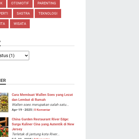
IK
OTOMOTIF
PARENTING
ERTI
SASTRA
TEKNOLOGI
ITA
WISATA
P
NER
Cara Membuat Wallen Soes yang Lezat
dan Lembut di Rumah
Wallen soes merupakan salah satu...
Apr-19 - 2025 |
0 Komentar
China Garden Restaurant River Edge:
Surga Kuliner Cina yang Autentik di New
Jersey
Terletak di jantung kota River...