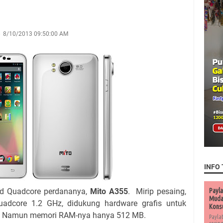
8/10/2013 09:50:00 AM
INFO 
id Quadcore perdananya,
Mito A355
. Mirip pesaing,
Payla
Muda 
uadcore 1.2 GHz, didukung hardware grafis untuk
Kons
. Namun memori RAM-nya hanya 512 MB.
Payla