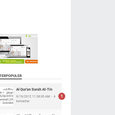
 TERPOPULER
Al Qur'an Surah At-Tin
9/19/2012 11:38:00 AM
4
komentar