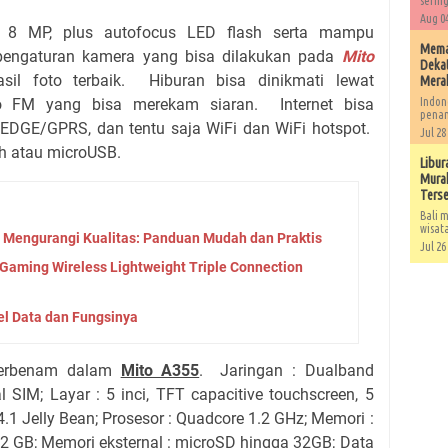
sering
Aug 04
i 8 MP, plus autofocus LED flash serta mampu
Memah
engaturan kamera yang bisa dilakukan pada
Mito
Dekat
il foto terbaik. Hiburan bisa dinikmati lewat
Mera
dio FM yang bisa merekam siaran. Internet bisa
Indon
penan
GE/GPRS, dan tentu saja WiFi dan WiFi hotspot.
Jul 28
th atau microUSB.
Libur
Murah
Ters
Bali m
wisat
 Mengurangi Kualitas: Panduan Mudah dan Praktis
Jul 26
Gaming Wireless Lightweight Triple Connection
l Data dan Fungsinya
g terbenam dalam
Mito A355
. Jaringan : Dualband
M; Layar : 5 inci, TFT capacitive touchscreen, 5
 4.1 Jelly Bean; Prosesor : Quadcore 1.2 GHz; Memori :
 2 GB; Memori eksternal : microSD hingga 32GB; Data