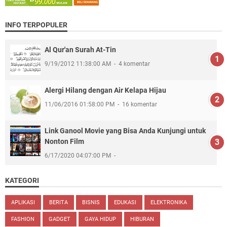
INFO TERPOPULER
Al Qur'an Surah At-Tin
9/19/2012 11:38:00 AM
4 komentar
Alergi Hilang dengan Air Kelapa Hijau
11/06/2016 01:58:00 PM
16 komentar
Link Ganool Movie yang Bisa Anda Kunjungi untuk
Nonton Film
6/17/2020 04:07:00 PM
KATEGORI
APLIKASI
BERITA
BISNIS
EDUKASI
ELEKTRONIKA
FASHION
GADGET
GAYA HIDUP
HIBURAN