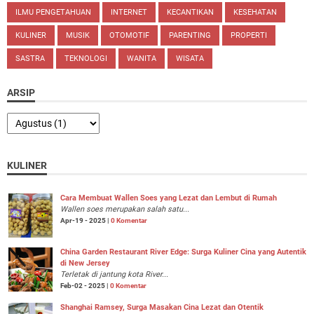
ILMU PENGETAHUAN
INTERNET
KECANTIKAN
KESEHATAN
KULINER
MUSIK
OTOMOTIF
PARENTING
PROPERTI
SASTRA
TEKNOLOGI
WANITA
WISATA
ARSIP
KULINER
Cara Membuat Wallen Soes yang Lezat dan Lembut di Rumah
Wallen soes merupakan salah satu...
Apr-19 - 2025 |
0 Komentar
China Garden Restaurant River Edge: Surga Kuliner Cina yang Autentik
di New Jersey
Terletak di jantung kota River...
Feb-02 - 2025 |
0 Komentar
Shanghai Ramsey, Surga Masakan Cina Lezat dan Otentik