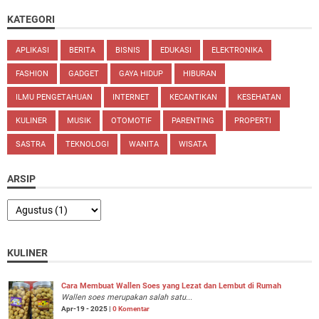
KATEGORI
APLIKASI
BERITA
BISNIS
EDUKASI
ELEKTRONIKA
FASHION
GADGET
GAYA HIDUP
HIBURAN
ILMU PENGETAHUAN
INTERNET
KECANTIKAN
KESEHATAN
KULINER
MUSIK
OTOMOTIF
PARENTING
PROPERTI
SASTRA
TEKNOLOGI
WANITA
WISATA
ARSIP
KULINER
Cara Membuat Wallen Soes yang Lezat dan Lembut di Rumah
Wallen soes merupakan salah satu...
Apr-19 - 2025 |
0 Komentar