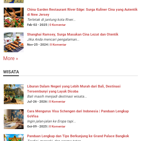
China Garden Restaurant River Edge: Surga Kuliner Cina yang Autentik
di New Jersey
Terletak di jantung kota River...
Feb-02 - 2025 |
0 Komentar
Shanghai Ramsey, Surga Masakan Cina Lezat dan Otentik
Jika Anda mencari pengalaman...
Nov-25 - 2024 |
0 Komentar
More »
WISATA
Liburan Dalam Negeri yang Lebih Murah dari Bali, Destinasi
Tersembunyi yang Layak Dicoba
Bali masih menjadi destinasi wisata...
Jul-26 - 2026 |
0 Komentar
Cara Mengurus Visa Schengen dari Indonesia | Panduan Lengkap
GoVisa
Ingin jalan-jalan ke Eropa tapi...
Oct-09 - 2025 |
0 Komentar
Panduan Lengkap dan Tips Berkunjung ke Grand Palace Bangkok