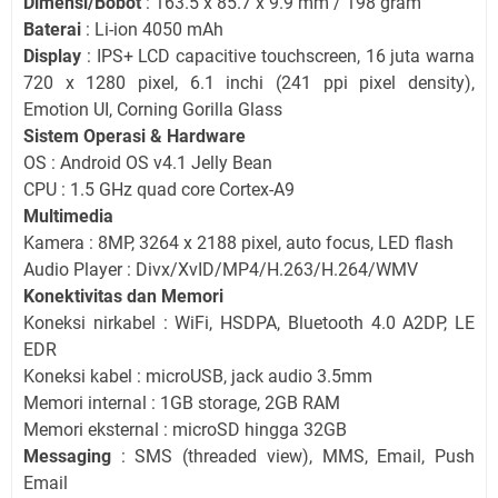
Dimensi/Bobot
: 163.5 x 85.7 x 9.9 mm / 198 gram
Baterai
: Li-ion 4050 mAh
Display
: IPS+ LCD capacitive touchscreen, 16 juta warna
720 x 1280 pixel, 6.1 inchi (241 ppi pixel density),
Emotion UI, Corning Gorilla Glass
Sistem Operasi & Hardware
OS : Android OS v4.1 Jelly Bean
CPU : 1.5 GHz quad core Cortex-A9
Multimedia
Kamera : 8MP, 3264 x 2188 pixel, auto focus, LED flash
Audio Player : Divx/XvID/MP4/H.263/H.264/WMV
Konektivitas dan Memori
Koneksi nirkabel : WiFi, HSDPA, Bluetooth 4.0 A2DP, LE
EDR
Koneksi kabel : microUSB, jack audio 3.5mm
Memori internal : 1GB storage, 2GB RAM
Memori eksternal : microSD hingga 32GB
Messaging
: SMS (threaded view), MMS, Email, Push
Email