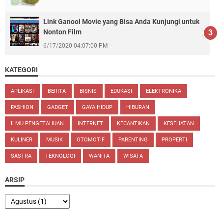
Link Ganool Movie yang Bisa Anda Kunjungi untuk
Nonton Film
6/17/2020 04:07:00 PM
KATEGORI
APLIKASI
BERITA
BISNIS
EDUKASI
ELEKTRONIKA
FASHION
GADGET
GAYA HIDUP
HIBURAN
ILMU PENGETAHUAN
INTERNET
KECANTIKAN
KESEHATAN
KULINER
MUSIK
OTOMOTIF
PARENTING
PROPERTI
SASTRA
TEKNOLOGI
WANITA
WISATA
ARSIP