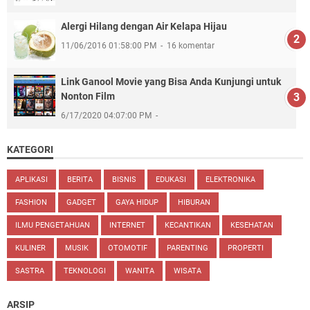
Alergi Hilang dengan Air Kelapa Hijau
11/06/2016 01:58:00 PM
16 komentar
Link Ganool Movie yang Bisa Anda Kunjungi untuk
Nonton Film
6/17/2020 04:07:00 PM
KATEGORI
APLIKASI
BERITA
BISNIS
EDUKASI
ELEKTRONIKA
FASHION
GADGET
GAYA HIDUP
HIBURAN
ILMU PENGETAHUAN
INTERNET
KECANTIKAN
KESEHATAN
KULINER
MUSIK
OTOMOTIF
PARENTING
PROPERTI
SASTRA
TEKNOLOGI
WANITA
WISATA
ARSIP