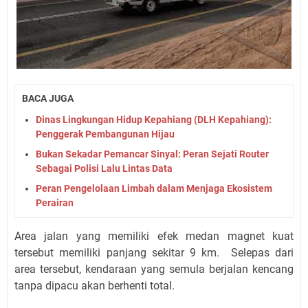
BACA JUGA
Dinas Lingkungan Hidup Kepahiang (DLH Kepahiang):
Penggerak Pembangunan Hijau
Bukan Sekadar Pemancar Sinyal: Peran Sejati Router
Sebagai Polisi Lalu Lintas Data
Peran Pengelolaan Limbah dalam Menjaga Ekosistem
Perairan
Area jalan yang memiliki efek medan magnet kuat
tersebut memiliki panjang sekitar 9 km. Selepas dari
area tersebut, kendaraan yang semula berjalan kencang
tanpa dipacu akan berhenti total.