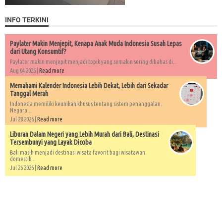
INFO TERKINI
Paylater Makin Menjepit, Kenapa Anak Muda Indonesia Susah Lepas
dari Utang Konsumtif?
Paylater makin menjepit menjadi topik yang semakin sering dibahas di...
Aug 04 2026 |
Read more
Memahami Kalender Indonesia Lebih Dekat, Lebih dari Sekadar
Tanggal Merah
Indonesia memiliki keunikan khusus tentang sistem penanggalan.
Negara...
Jul 28 2026 |
Read more
Liburan Dalam Negeri yang Lebih Murah dari Bali, Destinasi
Tersembunyi yang Layak Dicoba
Bali masih menjadi destinasi wisata favorit bagi wisatawan
domestik...
Jul 26 2026 |
Read more