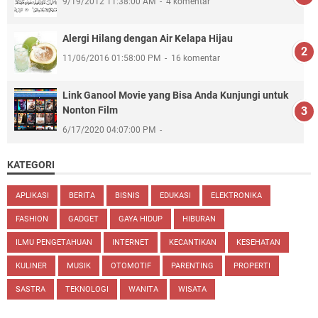
9/19/2012 11:38:00 AM
4 komentar
Alergi Hilang dengan Air Kelapa Hijau
11/06/2016 01:58:00 PM
16 komentar
Link Ganool Movie yang Bisa Anda Kunjungi untuk
Nonton Film
6/17/2020 04:07:00 PM
KATEGORI
APLIKASI
BERITA
BISNIS
EDUKASI
ELEKTRONIKA
FASHION
GADGET
GAYA HIDUP
HIBURAN
ILMU PENGETAHUAN
INTERNET
KECANTIKAN
KESEHATAN
KULINER
MUSIK
OTOMOTIF
PARENTING
PROPERTI
SASTRA
TEKNOLOGI
WANITA
WISATA