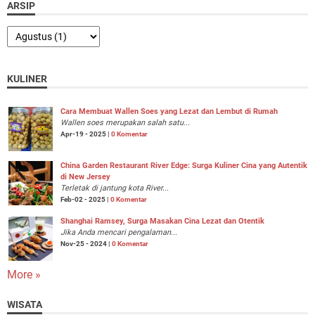
ARSIP
KULINER
Cara Membuat Wallen Soes yang Lezat dan Lembut di Rumah
Wallen soes merupakan salah satu...
Apr-19 - 2025 |
0 Komentar
China Garden Restaurant River Edge: Surga Kuliner Cina yang Autentik
di New Jersey
Terletak di jantung kota River...
Feb-02 - 2025 |
0 Komentar
Shanghai Ramsey, Surga Masakan Cina Lezat dan Otentik
Jika Anda mencari pengalaman...
Nov-25 - 2024 |
0 Komentar
More »
WISATA