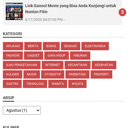
Link Ganool Movie yang Bisa Anda Kunjungi untuk
Nonton Film
6/17/2020 04:07:00 PM
KATEGORI
APLIKASI
BERITA
BISNIS
EDUKASI
ELEKTRONIKA
FASHION
GADGET
GAYA HIDUP
HIBURAN
ILMU PENGETAHUAN
INTERNET
KECANTIKAN
KESEHATAN
KULINER
MUSIK
OTOMOTIF
PARENTING
PROPERTI
SASTRA
TEKNOLOGI
WANITA
WISATA
ARSIP
KULINER