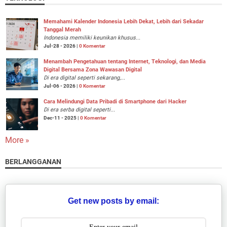
Memahami Kalender Indonesia Lebih Dekat, Lebih dari Sekadar
Tanggal Merah
Indonesia memiliki keunikan khusus...
Jul-28 - 2026 |
0 Komentar
Menambah Pengetahuan tentang Internet, Teknologi, dan Media
Digital Bersama Zona Wawasan Digital
Di era digital seperti sekarang,...
Jul-06 - 2026 |
0 Komentar
Cara Melindungi Data Pribadi di Smartphone dari Hacker
Di era serba digital seperti...
Dec-11 - 2025 |
0 Komentar
More »
BERLANGGANAN
Get new posts by email: