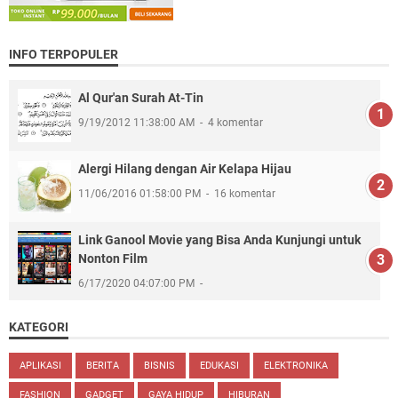
INFO TERPOPULER
Al Qur'an Surah At-Tin
9/19/2012 11:38:00 AM
4 komentar
Alergi Hilang dengan Air Kelapa Hijau
11/06/2016 01:58:00 PM
16 komentar
Link Ganool Movie yang Bisa Anda Kunjungi untuk
Nonton Film
6/17/2020 04:07:00 PM
KATEGORI
APLIKASI
BERITA
BISNIS
EDUKASI
ELEKTRONIKA
FASHION
GADGET
GAYA HIDUP
HIBURAN