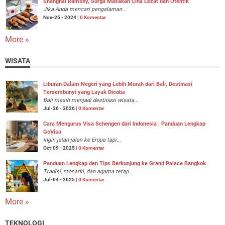
Shanghai Ramsey, Surga Masakan Cina Lezat dan Otentik
Jika Anda mencari pengalaman...
Nov-25 - 2024 |
0 Komentar
More »
WISATA
Liburan Dalam Negeri yang Lebih Murah dari Bali, Destinasi
Tersembunyi yang Layak Dicoba
Bali masih menjadi destinasi wisata...
Jul-26 - 2026 |
0 Komentar
Cara Mengurus Visa Schengen dari Indonesia | Panduan Lengkap
GoVisa
Ingin jalan-jalan ke Eropa tapi...
Oct-09 - 2025 |
0 Komentar
Panduan Lengkap dan Tips Berkunjung ke Grand Palace Bangkok
Tradisi, monarki, dan agama tetap...
Jul-04 - 2025 |
0 Komentar
More »
TEKNOLOGI