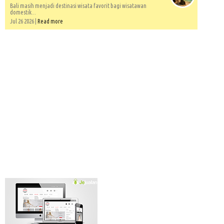
Bali masih menjadi destinasi wisata favorit bagi wisatawan
domestik...
Jul 26 2026 |
Read more