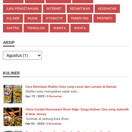
ILMU PENGETAHUAN
INTERNET
KECANTIKAN
KESEHATAN
KULINER
MUSIK
OTOMOTIF
PARENTING
PROPERTI
SASTRA
TEKNOLOGI
WANITA
WISATA
ARSIP
KULINER
Cara Membuat Wallen Soes yang Lezat dan Lembut di Rumah
Wallen soes merupakan salah satu...
Apr-19 - 2025 |
0 Komentar
China Garden Restaurant River Edge: Surga Kuliner Cina yang Autentik
di New Jersey
Terletak di jantung kota River...
Feb-02 - 2025 |
0 Komentar