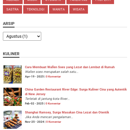
SASTRA
TEKNOLOGI
WANITA
WISATA
ARSIP
KULINER
Cara Membuat Wallen Soes yang Lezat dan Lembut di Rumah
Wallen soes merupakan salah satu...
Apr-19 - 2025 |
0 Komentar
China Garden Restaurant River Edge: Surga Kuliner Cina yang Autentik
di New Jersey
Terletak di jantung kota River...
Feb-02 - 2025 |
0 Komentar
Shanghai Ramsey, Surga Masakan Cina Lezat dan Otentik
Jika Anda mencari pengalaman...
Nov-25 - 2024 |
0 Komentar