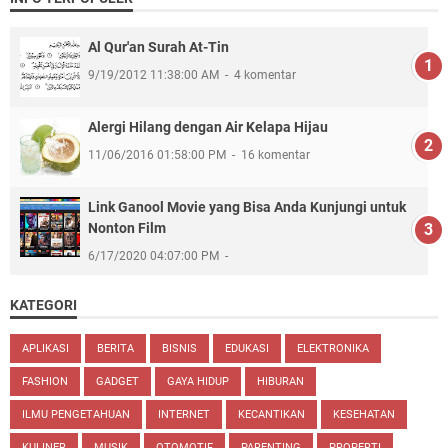
Al Qur'an Surah At-Tin
9/19/2012 11:38:00 AM
4 komentar
Alergi Hilang dengan Air Kelapa Hijau
11/06/2016 01:58:00 PM
16 komentar
Link Ganool Movie yang Bisa Anda Kunjungi untuk
Nonton Film
6/17/2020 04:07:00 PM
KATEGORI
APLIKASI
BERITA
BISNIS
EDUKASI
ELEKTRONIKA
FASHION
GADGET
GAYA HIDUP
HIBURAN
ILMU PENGETAHUAN
INTERNET
KECANTIKAN
KESEHATAN
KULINER
MUSIK
OTOMOTIF
PARENTING
PROPERTI