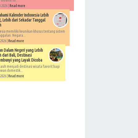
 dibahas di...
 2026 |
Read more
ami Kalender Indonesia Lebih
, Lebih dari Sekadar Tanggal
h
esia memiliki keunikan khusus tentang sistem
ggalan. Negara...
 2026 |
Read more
an Dalam Negeri yang Lebih
 dari Bali, Destinasi
embunyi yang Layak Dicoba
asih menjadi destinasi wisata favorit bagi
awan domestik...
 2026 |
Read more