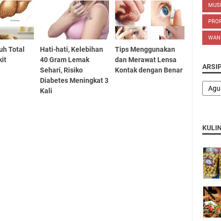
MUS
PROP
WAN
uh Total
Hati-hati, Kelebihan
Tips Menggunakan
kit
40 Gram Lemak
dan Merawat Lensa
ARSI
Sehari, Risiko
Kontak dengan Benar
Diabetes Meningkat 3
Kali
KULI