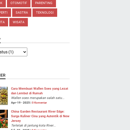
IK
OTOMOTIF
PARENTING
ERTI
SASTRA
TEKNOLOGI
ITA
WISATA
P
NER
Cara Membuat Wallen Soes yang Lezat
dan Lembut di Rumah
Wallen soes merupakan salah satu...
Apr-19 - 2025 |
0 Komentar
China Garden Restaurant River Edge:
Surga Kuliner Cina yang Autentik di New
Jersey
Terletak di jantung kota River...