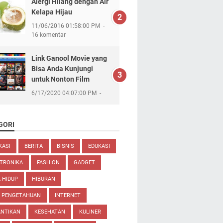
Alergi Hilang dengan Air
Kelapa Hijau
11/06/2016 01:58:00 PM
16 komentar
Link Ganool Movie yang
Bisa Anda Kunjungi
untuk Nonton Film
6/17/2020 04:07:00 PM
GORI
KASI
BERITA
BISNIS
EDUKASI
TRONIKA
FASHION
GADGET
 HIDUP
HIBURAN
U PENGETAHUAN
INTERNET
ANTIKAN
KESEHATAN
KULINER