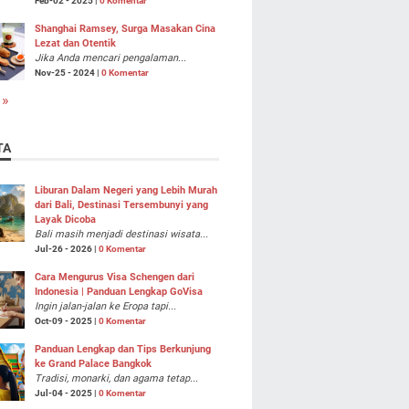
Feb-02 - 2025 |
0 Komentar
Shanghai Ramsey, Surga Masakan Cina
Lezat dan Otentik
Jika Anda mencari pengalaman...
Nov-25 - 2024 |
0 Komentar
 »
TA
Liburan Dalam Negeri yang Lebih Murah
dari Bali, Destinasi Tersembunyi yang
Layak Dicoba
Bali masih menjadi destinasi wisata...
Jul-26 - 2026 |
0 Komentar
Cara Mengurus Visa Schengen dari
Indonesia | Panduan Lengkap GoVisa
Ingin jalan-jalan ke Eropa tapi...
Oct-09 - 2025 |
0 Komentar
Panduan Lengkap dan Tips Berkunjung
ke Grand Palace Bangkok
Tradisi, monarki, dan agama tetap...
Jul-04 - 2025 |
0 Komentar