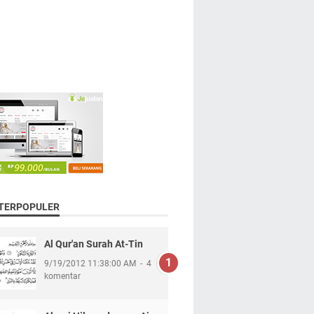
 TERPOPULER
Al Qur'an Surah At-Tin
9/19/2012 11:38:00 AM
4
komentar