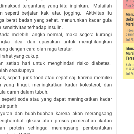
sering
dimaksud tergantung yang kita inginkan. Mulailah
Aug 04
 seperti berjalan kaki atau jogging. Aktivitas itu
Memah
Dekat
a berat badan yang sehat, menurunkan kadar gula
Mera
sensitivitas terhadap insulin.
Indon
Anda melebihi angka normal, maka segera kurangi
penan
Jul 28
ngka ideal dan upayakan untuk menghilangkan
ang dengan cara olah raga teratur.
Libur
Murah
irahat yang cukup.
Ters
 setiap hari untuk menghindari risiko diabetes.
Bali m
wisat
anlah secukupnya.
Jul 26
, seperti junk food atau cepat saji karena memiliki
yang tinggi, meningkatkan kadar kolesterol, dan
ula darah dalam tubuh.
seperti soda atau yang dapat meningkatkan kadar
ir putih.
ayuran dan buah-buahan karena akan merangsang
menghambat glikasi atau proses pemecahan ikatan
gan protein sehingga merangsang pembentukan