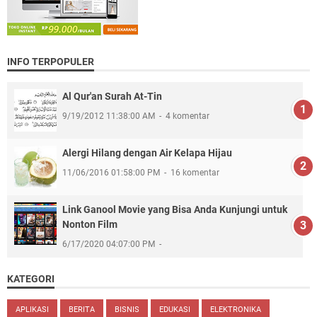
INFO TERPOPULER
Al Qur'an Surah At-Tin
9/19/2012 11:38:00 AM
4 komentar
Alergi Hilang dengan Air Kelapa Hijau
11/06/2016 01:58:00 PM
16 komentar
Link Ganool Movie yang Bisa Anda Kunjungi untuk
Nonton Film
6/17/2020 04:07:00 PM
KATEGORI
APLIKASI
BERITA
BISNIS
EDUKASI
ELEKTRONIKA