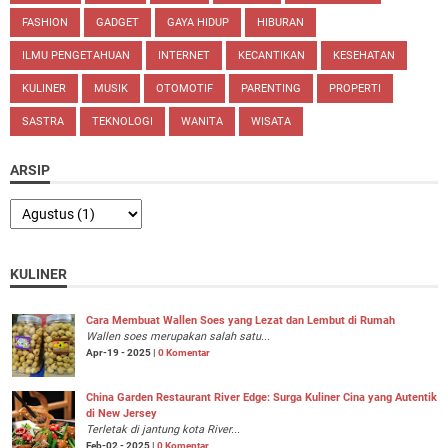
FASHION
GADGET
GAYA HIDUP
HIBURAN
ILMU PENGETAHUAN
INTERNET
KECANTIKAN
KESEHATAN
KULINER
MUSIK
OTOMOTIF
PARENTING
PROPERTI
SASTRA
TEKNOLOGI
WANITA
WISATA
ARSIP
KULINER
Cara Membuat Wallen Soes yang Lezat dan Lembut di Rumah
Wallen soes merupakan salah satu...
Apr-19 - 2025 |
0 Komentar
China Garden Restaurant River Edge: Surga Kuliner Cina yang Autentik
di New Jersey
Terletak di jantung kota River...
Feb-02 - 2025 |
0 Komentar