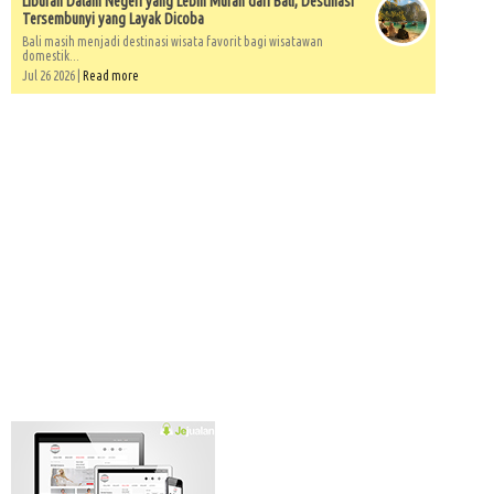
Liburan Dalam Negeri yang Lebih Murah dari Bali, Destinasi
Tersembunyi yang Layak Dicoba
Bali masih menjadi destinasi wisata favorit bagi wisatawan
domestik...
Jul 26 2026 |
Read more