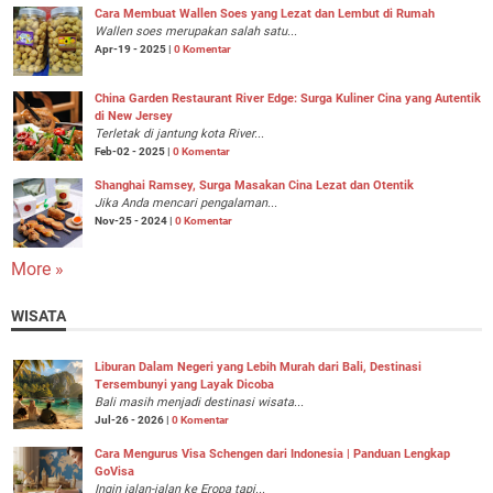
Cara Membuat Wallen Soes yang Lezat dan Lembut di Rumah
Wallen soes merupakan salah satu...
Apr-19 - 2025 |
0 Komentar
China Garden Restaurant River Edge: Surga Kuliner Cina yang Autentik
di New Jersey
Terletak di jantung kota River...
Feb-02 - 2025 |
0 Komentar
Shanghai Ramsey, Surga Masakan Cina Lezat dan Otentik
Jika Anda mencari pengalaman...
Nov-25 - 2024 |
0 Komentar
More »
WISATA
Liburan Dalam Negeri yang Lebih Murah dari Bali, Destinasi
Tersembunyi yang Layak Dicoba
Bali masih menjadi destinasi wisata...
Jul-26 - 2026 |
0 Komentar
Cara Mengurus Visa Schengen dari Indonesia | Panduan Lengkap
GoVisa
Ingin jalan-jalan ke Eropa tapi...