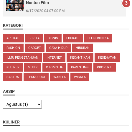
Nonton Film
6/17/2020 04:07:00 PM
KATEGORI
APLIKASI
BERITA
BISNIS
EDUKASI
ELEKTRONIKA
FASHION
GADGET
GAYA HIDUP
HIBURAN
ILMU PENGETAHUAN
INTERNET
KECANTIKAN
KESEHATAN
KULINER
MUSIK
OTOMOTIF
PARENTING
PROPERTI
SASTRA
TEKNOLOGI
WANITA
WISATA
ARSIP
KULINER