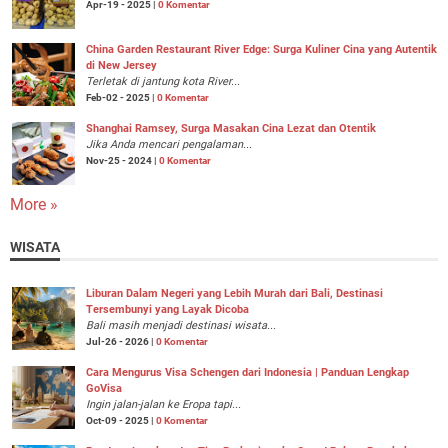
Apr-19 - 2025 |
0 Komentar
China Garden Restaurant River Edge: Surga Kuliner Cina yang Autentik
di New Jersey
Terletak di jantung kota River...
Feb-02 - 2025 |
0 Komentar
Shanghai Ramsey, Surga Masakan Cina Lezat dan Otentik
Jika Anda mencari pengalaman...
Nov-25 - 2024 |
0 Komentar
More »
WISATA
Liburan Dalam Negeri yang Lebih Murah dari Bali, Destinasi
Tersembunyi yang Layak Dicoba
Bali masih menjadi destinasi wisata...
Jul-26 - 2026 |
0 Komentar
Cara Mengurus Visa Schengen dari Indonesia | Panduan Lengkap
GoVisa
Ingin jalan-jalan ke Eropa tapi...
Oct-09 - 2025 |
0 Komentar