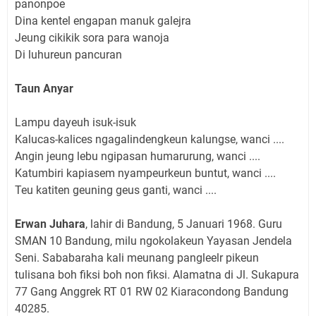
panonpoe
Dina kentel engapan manuk galejra
Jeung cikikik sora para wanoja
Di luhureun pancuran
Taun Anyar
Lampu dayeuh isuk-isuk
Kalucas-kalices ngagalindengkeun kalungse, wanci ....
Angin jeung lebu ngipasan humarurung, wanci ....
Katumbiri kapiasem nyampeurkeun buntut, wanci ....
Teu katiten geuning geus ganti, wanci ....
Erwan Juhara
, lahir di Bandung, 5 Januari 1968. Guru
SMAN 10 Bandung, milu ngokolakeun Yayasan Jendela
Seni. Sababaraha kali meunang pangleelr pikeun
tulisana boh fiksi boh non fiksi. Alamatna di Jl. Sukapura
77 Gang Anggrek RT 01 RW 02 Kiaracondong Bandung
40285.