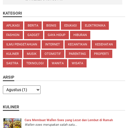
KATEGORI
APLIKASI
BERITA
BISNIS
EDUKASI
ELEKTRONIKA
FASHION
GADGET
GAYA HIDUP
HIBURAN
ILMU PENGETAHUAN
INTERNET
KECANTIKAN
KESEHATAN
KULINER
MUSIK
OTOMOTIF
PARENTING
PROPERTI
SASTRA
TEKNOLOGI
WANITA
WISATA
ARSIP
KULINER
Cara Membuat Wallen Soes yang Lezat dan Lembut di Rumah
Wallen soes merupakan salah satu...