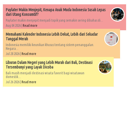
Paylater Makin Menjepit, Kenapa Anak Muda Indonesia Susah Lepas
dari Utang Konsumtif?
Paylater makin menjepit menjadi topik yang semakin sering dibahas di...
Aug 04 2026 |
Read more
Memahami Kalender Indonesia Lebih Dekat, Lebih dari Sekadar
Tanggal Merah
Indonesia memiliki keunikan khusus tentang sistem penanggalan.
Negara...
Jul 28 2026 |
Read more
Liburan Dalam Negeri yang Lebih Murah dari Bali, Destinasi
Tersembunyi yang Layak Dicoba
Bali masih menjadi destinasi wisata favorit bagi wisatawan
domestik...
Jul 26 2026 |
Read more