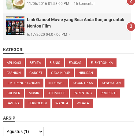
11/06/2016 01:58:00 PM
16 komentar
Link Ganool Movie yang Bisa Anda Kunjungi untuk
Nonton Film
6/17/2020 04:07:00 PM
KATEGORI
APLIKASI
BERITA
BISNIS
EDUKASI
ELEKTRONIKA
FASHION
GADGET
GAYA HIDUP
HIBURAN
ILMU PENGETAHUAN
INTERNET
KECANTIKAN
KESEHATAN
KULINER
MUSIK
OTOMOTIF
PARENTING
PROPERTI
SASTRA
TEKNOLOGI
WANITA
WISATA
ARSIP