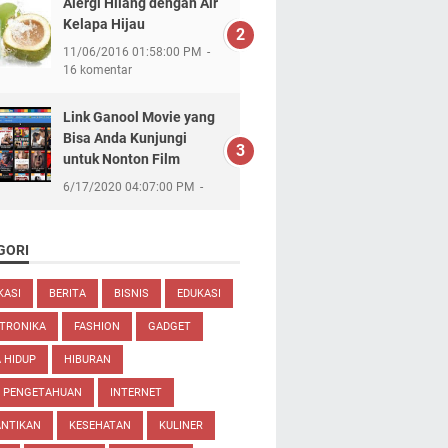
Alergi Hilang dengan Air
Kelapa Hijau
11/06/2016 01:58:00 PM
16 komentar
Link Ganool Movie yang
Bisa Anda Kunjungi
untuk Nonton Film
6/17/2020 04:07:00 PM
GORI
KASI
BERITA
BISNIS
EDUKASI
TRONIKA
FASHION
GADGET
 HIDUP
HIBURAN
U PENGETAHUAN
INTERNET
ANTIKAN
KESEHATAN
KULINER