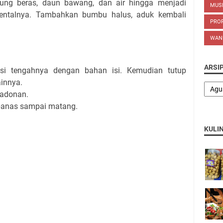
pung beras, daun bawang, dan air hingga menjadi
MUS
entalnya. Tambahkan bumbu halus, aduk kembali
PROP
WAN
ARSI
isi tengahnya dengan bahan isi. Kemudian tutup
ainnya.
 adonan.
panas sampai matang.
KULI