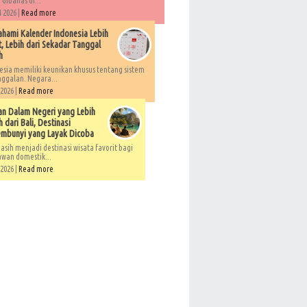
 dibahas di...
 2026 |
Read more
ami Kalender Indonesia Lebih
, Lebih dari Sekadar Tanggal
h
esia memiliki keunikan khusus tentang sistem
ggalan. Negara...
 2026 |
Read more
an Dalam Negeri yang Lebih
 dari Bali, Destinasi
embunyi yang Layak Dicoba
asih menjadi destinasi wisata favorit bagi
awan domestik...
 2026 |
Read more