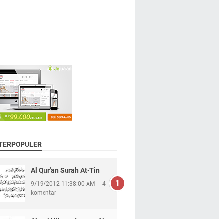
 TERPOPULER
Al Qur'an Surah At-Tin
9/19/2012 11:38:00 AM
4
komentar