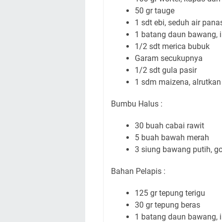
50 gr tauge
1 sdt ebi, seduh air pana
1 batang daun bawang, i
1/2 sdt merica bubuk
Garam secukupnya
1/2 sdt gula pasir
1 sdm maizena, alrutkan 
Bumbu Halus :
30 buah cabai rawit
5 buah bawah merah
3 siung bawang putih, g
Bahan Pelapis :
125 gr tepung terigu
30 gr tepung beras
1 batang daun bawang, i