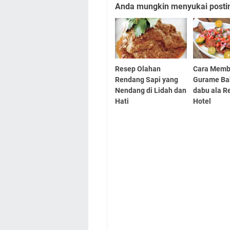
Anda mungkin menyukai posting
Resep Olahan
Cara Memb
Rendang Sapi yang
Gurame Ba
Nendang di Lidah dan
dabu ala R
Hati
Hotel