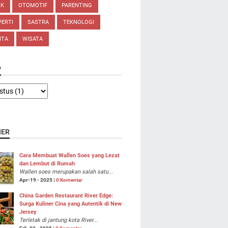
IK
OTOMOTIF
PARENTING
ERTI
SASTRA
TEKNOLOGI
ITA
WISATA
P
NER
Cara Membuat Wallen Soes yang Lezat
dan Lembut di Rumah
Wallen soes merupakan salah satu...
Apr-19 - 2025 |
0 Komentar
China Garden Restaurant River Edge:
Surga Kuliner Cina yang Autentik di New
Jersey
Terletak di jantung kota River...