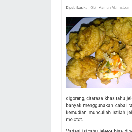
Dipublikasikan Oleh Maman Malmsteen
digoreng, citarasa khas tahu j
banyak menggunakan cabai raw
kemudian muncullah istilah je
melotot.
Variasi isi tahu jeletot bisa d