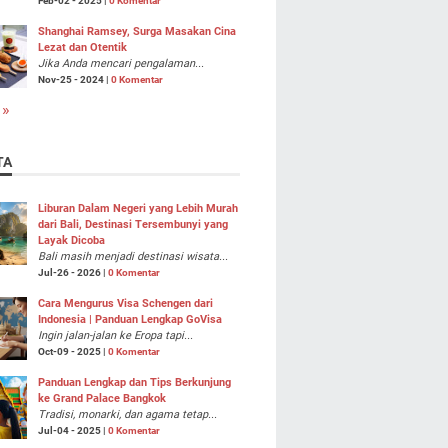
Feb-02 - 2025 |
0 Komentar
Shanghai Ramsey, Surga Masakan Cina
Lezat dan Otentik
Jika Anda mencari pengalaman...
Nov-25 - 2024 |
0 Komentar
 »
TA
Liburan Dalam Negeri yang Lebih Murah
dari Bali, Destinasi Tersembunyi yang
Layak Dicoba
Bali masih menjadi destinasi wisata...
Jul-26 - 2026 |
0 Komentar
Cara Mengurus Visa Schengen dari
Indonesia | Panduan Lengkap GoVisa
Ingin jalan-jalan ke Eropa tapi...
Oct-09 - 2025 |
0 Komentar
Panduan Lengkap dan Tips Berkunjung
ke Grand Palace Bangkok
Tradisi, monarki, dan agama tetap...
Jul-04 - 2025 |
0 Komentar