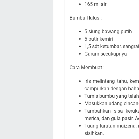
165 ml air
Bumbu Halus :
5 siung bawang putih
5 butir kemiri
1,5 sdt ketumbar, sangra
Garam secukupnya
Cara Membuat :
Iris melintang tahu, ke
campurkan dengan bahan 
Tumis bumbu yang telah
Masukkan udang cincang
Tambahkan sisa keruka
merica, dan gula pasir. A
Tuang larutan maizena, 
sisihkan.