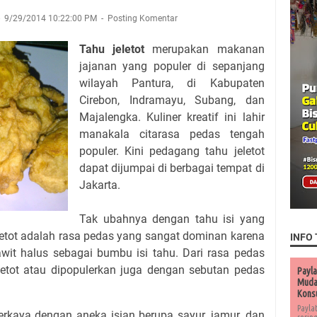
9/29/2014 10:22:00 PM
Posting Komentar
Tahu jeletot
merupakan makanan
jajanan yang populer di sepanjang
wilayah Pantura, di Kabupaten
Cirebon, Indramayu, Subang, dan
Majalengka. Kuliner kreatif ini lahir
manakala citarasa pedas tengah
populer. Kini pedagang tahu jeletot
dapat dijumpai di berbagai tempat di
Jakarta.
Tak ubahnya dengan tahu isi yang
eletot adalah rasa pedas yang sangat dominan karena
INFO 
it halus sebagai bumbu isi tahu. Dari rasa pedas
letot atau dipopulerkan juga dengan sebutan pedas
Payla
Muda 
Kons
Payla
iperkaya dengan aneka isian berupa sayur, jamur, dan