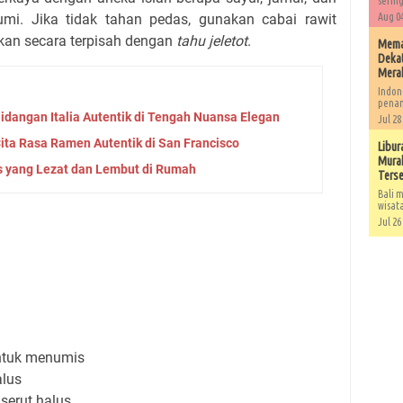
sering
mi. Jika tidak tahan pedas, gunakan cabai rawit
Aug 04
kan secara terpisah dengan
tahu jeletot
.
Memah
Dekat
Mera
Indon
penan
idangan Italia Autentik di Tengah Nuansa Elegan
Jul 28
ta Rasa Ramen Autentik di San Francisco
Libur
Murah
 yang Lezat dan Lembut di Rumah
Ters
Bali m
wisat
Jul 26
ntuk menumis
alus
 serut halus