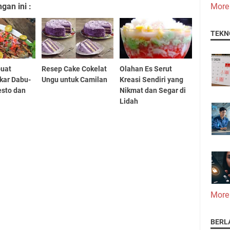
an ini :
More
TEKN
uat
Resep Cake Cokelat
Olahan Es Serut
kar Dabu-
Ungu untuk Camilan
Kreasi Sendiri yang
esto dan
Nikmat dan Segar di
Lidah
More
BERL