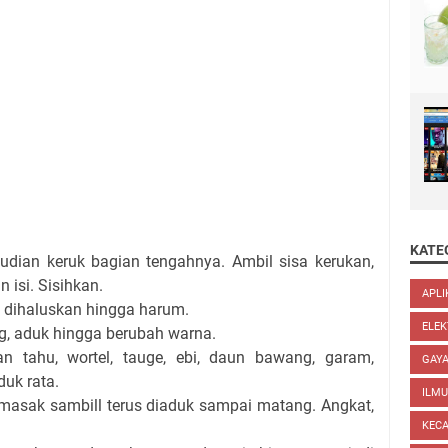
i
KATE
mudian keruk bagian tengahnya. Ambil sisa kerukan,
isi. Sisihkan.
APLI
 dihaluskan hingga harum.
ELEK
, aduk hingga berubah warna.
n tahu, wortel, tauge, ebi, daun bawang, garam,
GAYA
duk rata.
ILM
masak sambill terus diaduk sampai matang. Angkat,
KEC