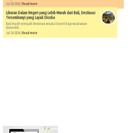
Jul 28 2026 |
Read more
Liburan Dalam Negeri yang Lebih Murah dari Bali, Destinasi
Tersembunyi yang Layak Dicoba
Bali masih menjadi destinasi wisata favorit bagi wisatawan
domestik...
Jul 26 2026 |
Read more