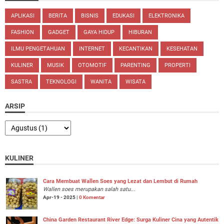
APLIKASI
BERITA
BISNIS
EDUKASI
ELEKTRONIKA
FASHION
GADGET
GAYA HIDUP
HIBURAN
ILMU PENGETAHUAN
INTERNET
KECANTIKAN
KESEHATAN
KULINER
MUSIK
OTOMOTIF
PARENTING
PROPERTI
SASTRA
TEKNOLOGI
WANITA
WISATA
ARSIP
KULINER
Cara Membuat Wallen Soes yang Lezat dan Lembut di Rumah
Wallen soes merupakan salah satu...
Apr-19 - 2025 |
0 Komentar
China Garden Restaurant River Edge: Surga Kuliner Cina yang Autentik