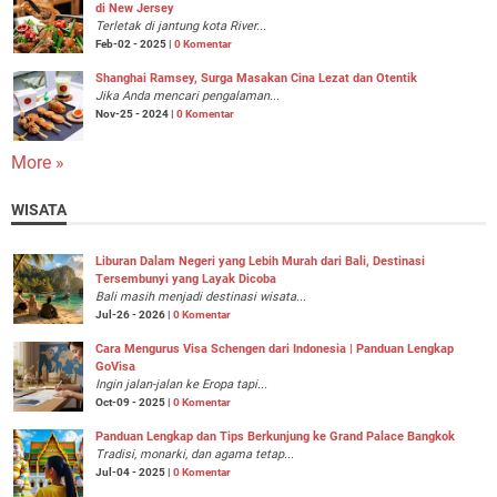
di New Jersey
Terletak di jantung kota River...
Feb-02 - 2025 |
0 Komentar
Shanghai Ramsey, Surga Masakan Cina Lezat dan Otentik
Jika Anda mencari pengalaman...
Nov-25 - 2024 |
0 Komentar
More »
WISATA
Liburan Dalam Negeri yang Lebih Murah dari Bali, Destinasi
Tersembunyi yang Layak Dicoba
Bali masih menjadi destinasi wisata...
Jul-26 - 2026 |
0 Komentar
Cara Mengurus Visa Schengen dari Indonesia | Panduan Lengkap
GoVisa
Ingin jalan-jalan ke Eropa tapi...
Oct-09 - 2025 |
0 Komentar
Panduan Lengkap dan Tips Berkunjung ke Grand Palace Bangkok
Tradisi, monarki, dan agama tetap...
Jul-04 - 2025 |
0 Komentar