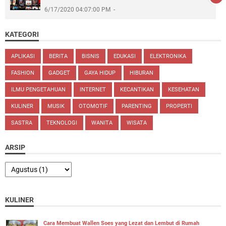
6/17/2020 04:07:00 PM
KATEGORI
APLIKASI
BERITA
BISNIS
EDUKASI
ELEKTRONIKA
FASHION
GADGET
GAYA HIDUP
HIBURAN
ILMU PENGETAHUAN
INTERNET
KECANTIKAN
KESEHATAN
KULINER
MUSIK
OTOMOTIF
PARENTING
PROPERTI
SASTRA
TEKNOLOGI
WANITA
WISATA
ARSIP
KULINER
Cara Membuat Wallen Soes yang Lezat dan Lembut di Rumah