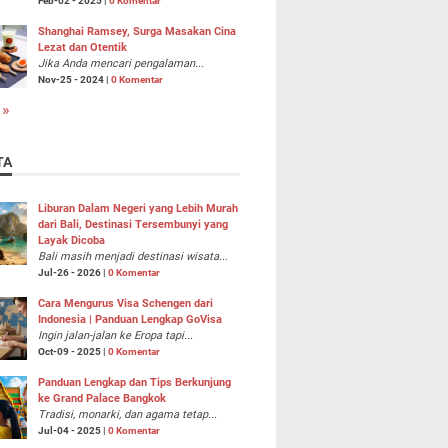
Feb-02 - 2025 |
0 Komentar
Shanghai Ramsey, Surga Masakan Cina
Lezat dan Otentik
Jika Anda mencari pengalaman...
Nov-25 - 2024 |
0 Komentar
 »
TA
Liburan Dalam Negeri yang Lebih Murah
dari Bali, Destinasi Tersembunyi yang
Layak Dicoba
Bali masih menjadi destinasi wisata...
Jul-26 - 2026 |
0 Komentar
Cara Mengurus Visa Schengen dari
Indonesia | Panduan Lengkap GoVisa
Ingin jalan-jalan ke Eropa tapi...
Oct-09 - 2025 |
0 Komentar
Panduan Lengkap dan Tips Berkunjung
ke Grand Palace Bangkok
Tradisi, monarki, dan agama tetap...
Jul-04 - 2025 |
0 Komentar