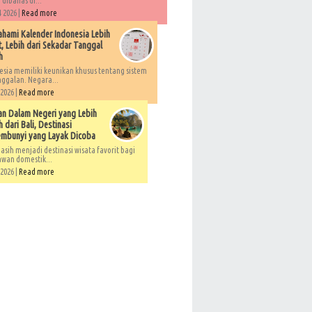
 dibahas di...
 2026 |
Read more
ami Kalender Indonesia Lebih
, Lebih dari Sekadar Tanggal
h
esia memiliki keunikan khusus tentang sistem
ggalan. Negara...
 2026 |
Read more
an Dalam Negeri yang Lebih
 dari Bali, Destinasi
embunyi yang Layak Dicoba
asih menjadi destinasi wisata favorit bagi
awan domestik...
 2026 |
Read more