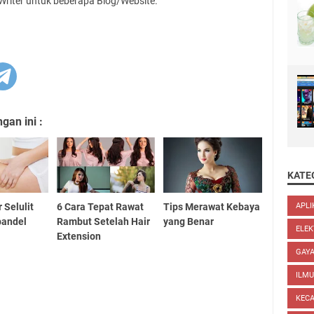
 Writer untuk beberapa Blog/Website.
an ini :
KATE
r Selulit
6 Cara Tepat Rawat
Tips Merawat Kebaya
APLI
andel
Rambut Setelah Hair
yang Benar
ELEK
Extension
GAYA
ILM
KEC