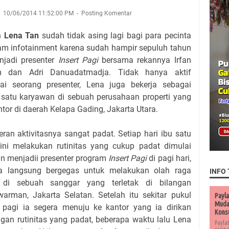
10/06/2014 11:52:00 PM
Posting Komentar
h
Lena Tan
sudah tidak asing lagi bagi para pecinta
am infotainment karena sudah hampir sepuluh tahun
njadi presenter
Insert Pagi
bersama rekannya Irfan
m dan Adri Danuadatmadja. Tidak hanya aktif
ai seorang presenter, Lena juga bekerja sebagai
 satu karyawan di sebuah perusahaan properti yang
ntor di daerah Kelapa Gading, Jakarta Utara.
eran aktivitasnya sangat padat. Setiap hari ibu satu
ini melakukan rutinitas yang cukup padat dimulai
n menjadii presenter program
Insert Pagi
di pagi hari,
ia langsung bergegas untuk melakukan olah raga
INFO 
 di sebuah sanggar yang terletak di bilangan
arman, Jakarta Selatan. Setelah itu sekitar pukul
Payla
Muda 
 pagi ia segera menuju ke kantor yang ia dirikan
Kons
an rutinitas yang padat, beberapa waktu lalu Lena
Payla