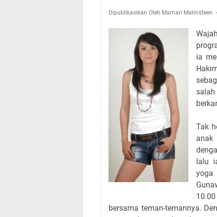
Dipublikasikan Oleh Maman Malmsteen
Waja
progr
ia me
Haki
sebag
salah
berka
Tak h
anak 
denga
lalu 
yoga
Gunaw
10.00
bersama teman-temannya. Deng