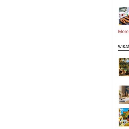
More
WISA