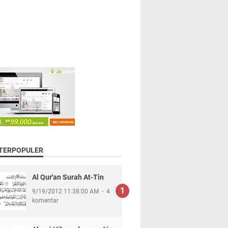
 TERPOPULER
Al Qur'an Surah At-Tin
9/19/2012 11:38:00 AM
4
komentar