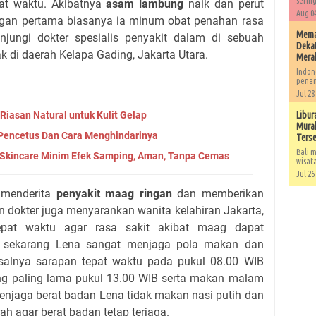
sering
at waktu. Akibatnya
asam lambung
naik dan perut
Aug 04
longan pertama biasanya ia minum obat penahan rasa
Memah
jungi dokter spesialis penyakit dalam di sebuah
Dekat
k di daerah Kelapa Gading, Jakarta Utara.
Mera
Indon
penan
Jul 28
Riasan Natural untuk Kulit Gelap
Libur
Murah
 Pencetus Dan Cara Menghindarinya
Ters
Bali m
Skincare Minim Efek Samping, Aman, Tanpa Cemas
wisat
Jul 26
s menderita
penyakit maag ringan
dan memberikan
n dokter juga menyarankan wanita kelahiran Jakarta,
epat waktu agar rasa sakit akibat maag dapat
tu, sekarang Lena sangat menjaga pola makan dan
salnya sarapan tepat waktu pada pukul 08.00 WIB
ng paling lama pukul 13.00 WIB serta makan malam
enjaga berat badan Lena tidak makan nasi putih dan
h agar berat badan tetap terjaga.