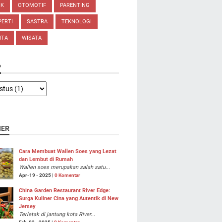
IK
OTOMOTIF
PARENTING
ERTI
SASTRA
TEKNOLOGI
ITA
WISATA
P
NER
Cara Membuat Wallen Soes yang Lezat
dan Lembut di Rumah
Wallen soes merupakan salah satu...
Apr-19 - 2025 |
0 Komentar
China Garden Restaurant River Edge:
Surga Kuliner Cina yang Autentik di New
Jersey
Terletak di jantung kota River...