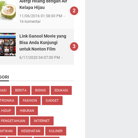
Alergi Hilang dengan Air
Kelapa Hijau
11/06/2016 01:58:00 PM
16 komentar
Link Ganool Movie yang
Bisa Anda Kunjungi
untuk Nonton Film
6/17/2020 04:07:00 PM
GORI
KASI
BERITA
BISNIS
EDUKASI
TRONIKA
FASHION
GADGET
 HIDUP
HIBURAN
U PENGETAHUAN
INTERNET
ANTIKAN
KESEHATAN
KULINER