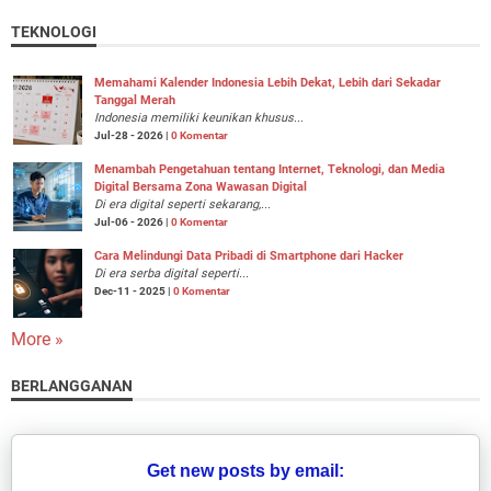
TEKNOLOGI
Memahami Kalender Indonesia Lebih Dekat, Lebih dari Sekadar
Tanggal Merah
Indonesia memiliki keunikan khusus...
Jul-28 - 2026 |
0 Komentar
Menambah Pengetahuan tentang Internet, Teknologi, dan Media
Digital Bersama Zona Wawasan Digital
Di era digital seperti sekarang,...
Jul-06 - 2026 |
0 Komentar
Cara Melindungi Data Pribadi di Smartphone dari Hacker
Di era serba digital seperti...
Dec-11 - 2025 |
0 Komentar
More »
BERLANGGANAN
Get new posts by email: