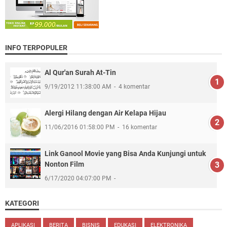
INFO TERPOPULER
Al Qur'an Surah At-Tin
9/19/2012 11:38:00 AM
4 komentar
Alergi Hilang dengan Air Kelapa Hijau
11/06/2016 01:58:00 PM
16 komentar
Link Ganool Movie yang Bisa Anda Kunjungi untuk
Nonton Film
6/17/2020 04:07:00 PM
KATEGORI
APLIKASI
BERITA
BISNIS
EDUKASI
ELEKTRONIKA