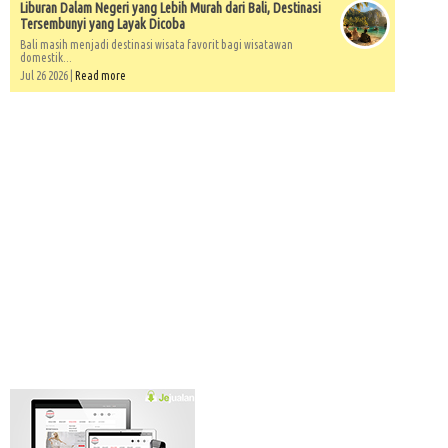
Liburan Dalam Negeri yang Lebih Murah dari Bali, Destinasi
Tersembunyi yang Layak Dicoba
Bali masih menjadi destinasi wisata favorit bagi wisatawan
domestik...
Jul 26 2026 |
Read more