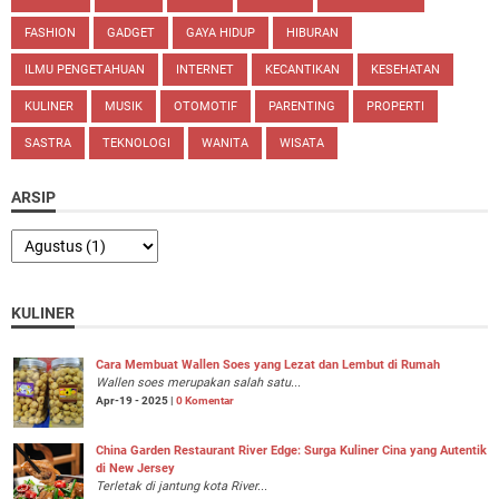
FASHION
GADGET
GAYA HIDUP
HIBURAN
ILMU PENGETAHUAN
INTERNET
KECANTIKAN
KESEHATAN
KULINER
MUSIK
OTOMOTIF
PARENTING
PROPERTI
SASTRA
TEKNOLOGI
WANITA
WISATA
ARSIP
KULINER
Cara Membuat Wallen Soes yang Lezat dan Lembut di Rumah
Wallen soes merupakan salah satu...
Apr-19 - 2025 |
0 Komentar
China Garden Restaurant River Edge: Surga Kuliner Cina yang Autentik
di New Jersey
Terletak di jantung kota River...