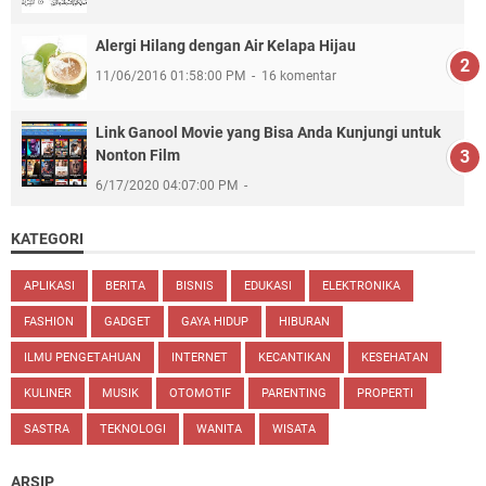
Alergi Hilang dengan Air Kelapa Hijau
11/06/2016 01:58:00 PM
16 komentar
Link Ganool Movie yang Bisa Anda Kunjungi untuk
Nonton Film
6/17/2020 04:07:00 PM
KATEGORI
APLIKASI
BERITA
BISNIS
EDUKASI
ELEKTRONIKA
FASHION
GADGET
GAYA HIDUP
HIBURAN
ILMU PENGETAHUAN
INTERNET
KECANTIKAN
KESEHATAN
KULINER
MUSIK
OTOMOTIF
PARENTING
PROPERTI
SASTRA
TEKNOLOGI
WANITA
WISATA
ARSIP