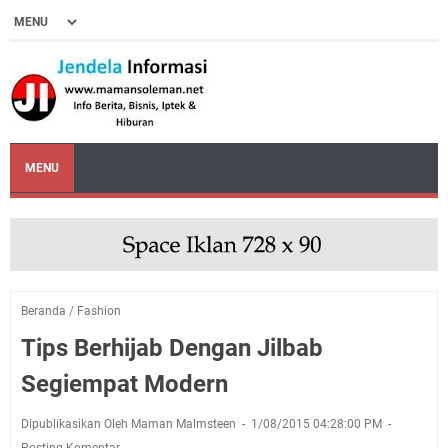
MENU
Beranda
/
Fashion
Tips Berhijab Dengan Jilbab
Segiempat Modern
Dipublikasikan Oleh Maman Malmsteen
1/08/2015 04:28:00 PM
Posting Komentar