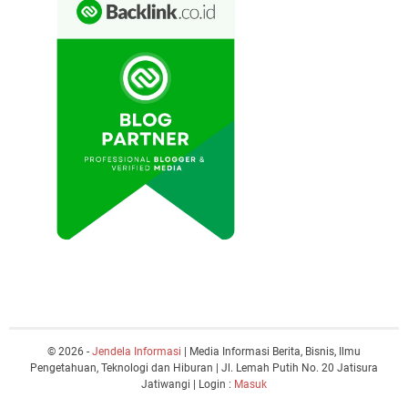
© 2026 -
Jendela Informasi
| Media Informasi Berita, Bisnis, Ilmu
Pengetahuan, Teknologi dan Hiburan | Jl. Lemah Putih No. 20 Jatisura
Jatiwangi | Login :
Masuk