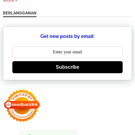
More »
BERLANGGANAN
Get new posts by email:
Subscribe