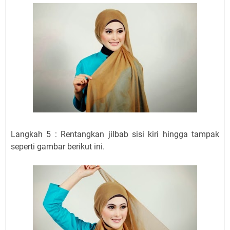
Langkah 5 : Rentangkan jilbab sisi kiri hingga tampak
seperti gambar berikut ini.