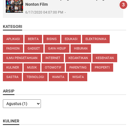
Nonton Film
6/17/2020 04:07:00 PM
KATEGORI
APLIKASI
BERITA
BISNIS
EDUKASI
ELEKTRONIKA
FASHION
GADGET
GAYA HIDUP
HIBURAN
ILMU PENGETAHUAN
INTERNET
KECANTIKAN
KESEHATAN
KULINER
MUSIK
OTOMOTIF
PARENTING
PROPERTI
SASTRA
TEKNOLOGI
WANITA
WISATA
ARSIP
KULINER