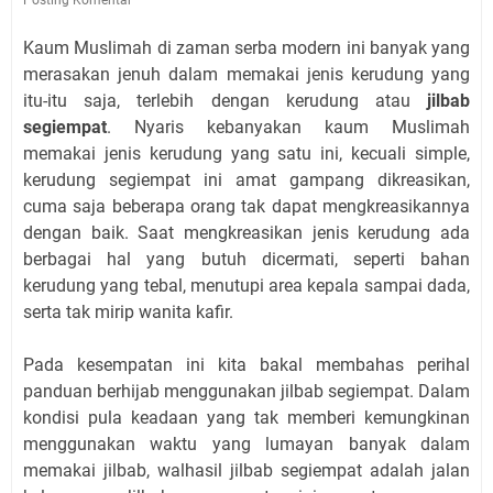
Kaum Muslimah di zaman serba modern ini banyak yang
merasakan jenuh dalam memakai jenis kerudung yang
itu-itu saja, terlebih dengan kerudung atau
jilbab
segiempat
. Nyaris kebanyakan kaum Muslimah
memakai jenis kerudung yang satu ini, kecuali simple,
kerudung segiempat ini amat gampang dikreasikan,
cuma saja beberapa orang tak dapat mengkreasikannya
dengan baik. Saat mengkreasikan jenis kerudung ada
berbagai hal yang butuh dicermati, seperti bahan
kerudung yang tebal, menutupi area kepala sampai dada,
serta tak mirip wanita kafir.
Pada kesempatan ini kita bakal membahas perihal
panduan berhijab menggunakan jilbab segiempat. Dalam
kondisi pula keadaan yang tak memberi kemungkinan
menggunakan waktu yang lumayan banyak dalam
memakai jilbab, walhasil jilbab segiempat adalah jalan