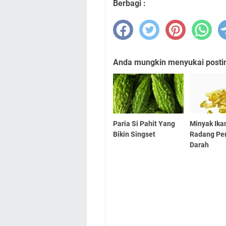
Berbagi :
Anda mungkin menyukai posting
Paria Si Pahit Yang
Minyak Ika
Bikin Singset
Radang Pe
Darah