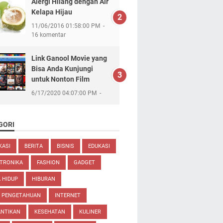
Alergi Hilang dengan Air
Kelapa Hijau
11/06/2016 01:58:00 PM
16 komentar
Link Ganool Movie yang
Bisa Anda Kunjungi
untuk Nonton Film
6/17/2020 04:07:00 PM
GORI
KASI
BERITA
BISNIS
EDUKASI
TRONIKA
FASHION
GADGET
 HIDUP
HIBURAN
U PENGETAHUAN
INTERNET
ANTIKAN
KESEHATAN
KULINER