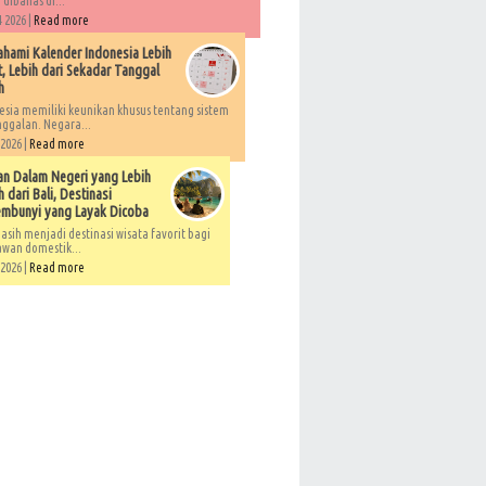
 dibahas di...
 2026 |
Read more
ami Kalender Indonesia Lebih
, Lebih dari Sekadar Tanggal
h
esia memiliki keunikan khusus tentang sistem
ggalan. Negara...
 2026 |
Read more
an Dalam Negeri yang Lebih
 dari Bali, Destinasi
embunyi yang Layak Dicoba
asih menjadi destinasi wisata favorit bagi
awan domestik...
 2026 |
Read more