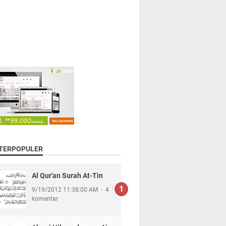
 TERPOPULER
Al Qur'an Surah At-Tin
9/19/2012 11:38:00 AM
4
komentar