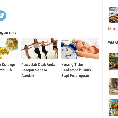
More
an ini :
WISA
n Kurangi
Rawatlah Otak Anda
Kurang Tidur
mbuluh
Dengan Senam
Berdampak Buruk
Aerobik
Bagi Perempuan