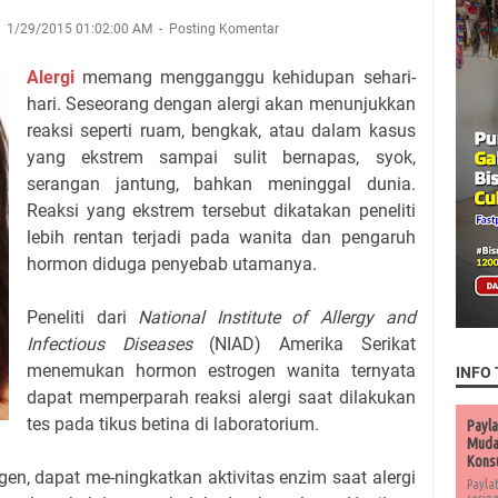
1/29/2015 01:02:00 AM
Posting Komentar
Alergi
memang mengganggu kehidupan sehari-
hari. Seseorang dengan alergi akan menunjukkan
reaksi seperti ruam, bengkak, atau dalam kasus
yang ekstrem sampai sulit bernapas, syok,
serangan jantung, bahkan meninggal dunia.
Reaksi yang ekstrem tersebut dikatakan peneliti
lebih rentan terjadi pada wanita dan pengaruh
hormon diduga penyebab utamanya.
Peneliti dari
National Institute of Allergy and
Infectious Diseases
(NIAD) Amerika Serikat
menemukan hormon estrogen wanita ternyata
INFO 
dapat memperparah reaksi alergi saat dilakukan
tes pada tikus betina di laboratorium.
Payla
Muda 
Kons
rogen, dapat me-ningkatkan aktivitas enzim saat alergi
Payla