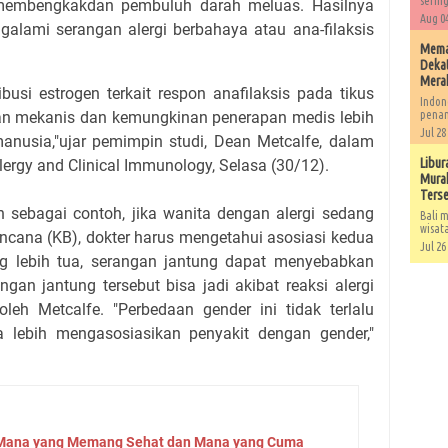
sering
membengkakdan pembuluh darah meluas. Hasilnya
Aug 04
alami serangan alergi berbahaya atau ana-filaksis
Memah
Dekat
Mera
usi estrogen terkait respon anafilaksis pada tikus
Indon
an mekanis dan kemungkinan penerapan medis lebih
penan
Jul 28
 manusia,"ujar pemimpin studi, Dean Metcalfe, dalam
Libur
lergy and Clinical Immunology, Selasa (30/12).
Murah
Ters
 sebagai contoh, jika wanita dengan alergi sedang
Bali m
wisat
ncana (KB), dokter harus mengetahui asosiasi kedua
Jul 26
ng lebih tua, serangan jantung dapat menyebabkan
an jantung tersebut bisa jadi akibat reaksi alergi
oleh Metcalfe. "Perbedaan gender ini tidak terlalu
sa lebih mengasosiasikan penyakit dengan gender,"
: Mana yang Memang Sehat dan Mana yang Cuma