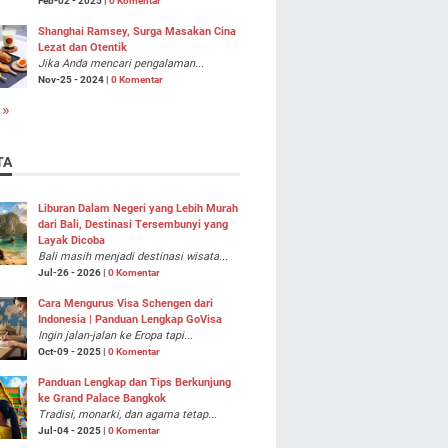
Feb-02 - 2025 |
0 Komentar
Shanghai Ramsey, Surga Masakan Cina
Lezat dan Otentik
Jika Anda mencari pengalaman...
Nov-25 - 2024 |
0 Komentar
 »
TA
Liburan Dalam Negeri yang Lebih Murah
dari Bali, Destinasi Tersembunyi yang
Layak Dicoba
Bali masih menjadi destinasi wisata...
Jul-26 - 2026 |
0 Komentar
Cara Mengurus Visa Schengen dari
Indonesia | Panduan Lengkap GoVisa
Ingin jalan-jalan ke Eropa tapi...
Oct-09 - 2025 |
0 Komentar
Panduan Lengkap dan Tips Berkunjung
ke Grand Palace Bangkok
Tradisi, monarki, dan agama tetap...
Jul-04 - 2025 |
0 Komentar