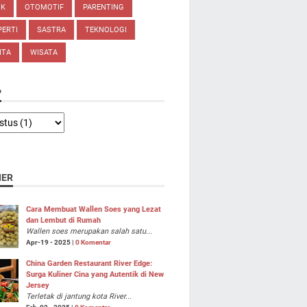
IK
OTOMOTIF
PARENTING
ERTI
SASTRA
TEKNOLOGI
ITA
WISATA
P
NER
Cara Membuat Wallen Soes yang Lezat
dan Lembut di Rumah
Wallen soes merupakan salah satu...
Apr-19 - 2025 |
0 Komentar
China Garden Restaurant River Edge:
Surga Kuliner Cina yang Autentik di New
Jersey
Terletak di jantung kota River...