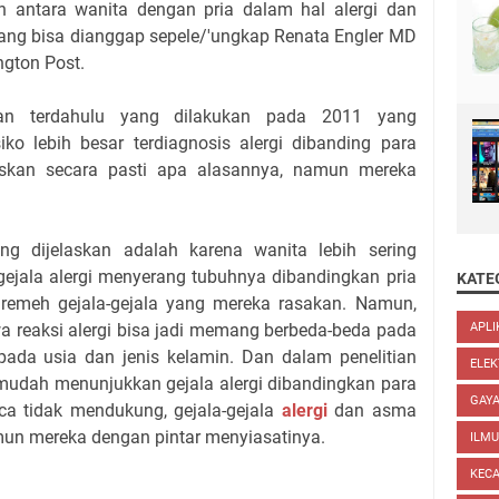
an antara wanita dengan pria dalam hal alergi dan
yang bisa dianggap sepele/'ungkap Renata Engler MD
ington Post.
tian terdahulu yang dilakukan pada 2011 yang
iko lebih besar terdiagnosis alergi dibanding para
laskan secara pasti apa alasannya, namun mereka
ng dijelaskan adalah karena wanita lebih sering
-gejala alergi menyerang tubuhnya dibandingkan pria
KATE
emeh gejala-gejala yang mereka rasakan. Namun,
wa reaksi alergi bisa jadi memang berbeda-beda pada
APLI
pada usia dan jenis kelamin. Dan dalam penelitian
ELEK
h mudah menunjukkan gejala alergi dibandingkan para
GAYA
ca tidak mendukung, gejala-gejala
alergi
dan asma
n mereka dengan pintar menyiasatinya.
ILM
KEC