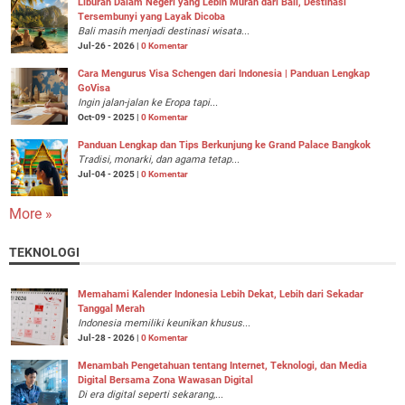
Liburan Dalam Negeri yang Lebih Murah dari Bali, Destinasi
Tersembunyi yang Layak Dicoba
Bali masih menjadi destinasi wisata...
Jul-26 - 2026 |
0 Komentar
Cara Mengurus Visa Schengen dari Indonesia | Panduan Lengkap
GoVisa
Ingin jalan-jalan ke Eropa tapi...
Oct-09 - 2025 |
0 Komentar
Panduan Lengkap dan Tips Berkunjung ke Grand Palace Bangkok
Tradisi, monarki, dan agama tetap...
Jul-04 - 2025 |
0 Komentar
More »
TEKNOLOGI
Memahami Kalender Indonesia Lebih Dekat, Lebih dari Sekadar
Tanggal Merah
Indonesia memiliki keunikan khusus...
Jul-28 - 2026 |
0 Komentar
Menambah Pengetahuan tentang Internet, Teknologi, dan Media
Digital Bersama Zona Wawasan Digital
Di era digital seperti sekarang,...