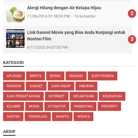
Alergi Hilang dengan Air Kelapa Hijau
11/06/2016 01:58:00 PM
16 komentar
Link Ganool Movie yang Bisa Anda Kunjungi untuk
Nonton Film
6/17/2020 04:07:00 PM
KATEGORI
APLIKASI
BERITA
BISNIS
EDUKASI
ELEKTRONIKA
FASHION
GADGET
GAYA HIDUP
HIBURAN
ILMU PENGETAHUAN
INTERNET
KECANTIKAN
KESEHATAN
KULINER
MUSIK
OTOMOTIF
PARENTING
PROPERTI
SASTRA
TEKNOLOGI
WANITA
WISATA
ARSIP