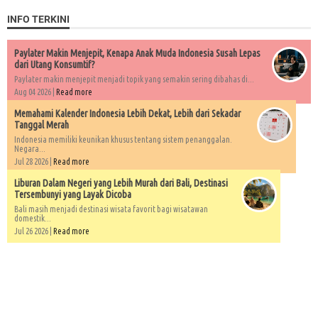
INFO TERKINI
Paylater Makin Menjepit, Kenapa Anak Muda Indonesia Susah Lepas
dari Utang Konsumtif?
Paylater makin menjepit menjadi topik yang semakin sering dibahas di...
Aug 04 2026 |
Read more
Memahami Kalender Indonesia Lebih Dekat, Lebih dari Sekadar
Tanggal Merah
Indonesia memiliki keunikan khusus tentang sistem penanggalan.
Negara...
Jul 28 2026 |
Read more
Liburan Dalam Negeri yang Lebih Murah dari Bali, Destinasi
Tersembunyi yang Layak Dicoba
Bali masih menjadi destinasi wisata favorit bagi wisatawan
domestik...
Jul 26 2026 |
Read more