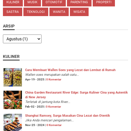
KULINER
MUSIK
OTOMOTIF
PARENTING
PROPERTI
SASTRA
TEKNOLOGI
WANITA
WISATA
ARSIP
KULINER
Cara Membuat Wallen Soes yang Lezat dan Lembut di Rumah
Wallen soes merupakan salah satu...
Apr-19 - 2025 |
0 Komentar
China Garden Restaurant River Edge: Surga Kuliner Cina yang Autentik
di New Jersey
Terletak di jantung kota River...
Feb-02 - 2025 |
0 Komentar
Shanghai Ramsey, Surga Masakan Cina Lezat dan Otentik
Jika Anda mencari pengalaman...
Nov-25 - 2024 |
0 Komentar