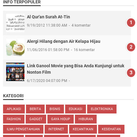
INFO TERPOPULER
Al Qur'an Surah At-Tin
9/19/2012 11:38:00 AM
4 komentar
Alergi Hilang dengan Air Kelapa Hijau
11/06/2016 01:58:00 PM
16 komentar
Link Ganool Movie yang Bisa Anda Kunjungi untuk
Nonton Film
6/17/2020 04:07:00 PM
KATEGORI
APLIKASI
BERITA
BISNIS
EDUKASI
ELEKTRONIKA
FASHION
GADGET
GAYA HIDUP
HIBURAN
ILMU PENGETAHUAN
INTERNET
KECANTIKAN
KESEHATAN