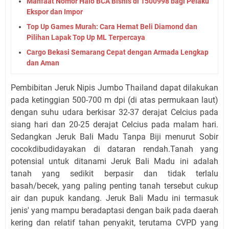
Manfaat Nomor Halo BCA Bisnis di 1500998 bagi Pelaku
Ekspor dan Impor
Top Up Games Murah: Cara Hemat Beli Diamond dan
Pilihan Lapak Top Up ML Terpercaya
Cargo Bekasi Semarang Cepat dengan Armada Lengkap
dan Aman
Pembibitan Jeruk Nipis Jumbo Thailand dapat dilakukan
pada ketinggian 500-700 m dpi (di atas permukaan laut)
dengan suhu udara berkisar 32-37 derajat Celcius pada
siang hari dan 20-25 derajat Celcius pada malam hari.
Sedangkan Jeruk Bali Madu Tanpa Biji menurut Sobir
cocokdibudidayakan di dataran rendah.Tanah yang
potensial untuk ditanami Jeruk Bali Madu ini adalah
tanah yang sedikit berpasir dan tidak terlalu
basah/becek, yang paling penting tanah tersebut cukup
air dan pupuk kandang. Jeruk Bali Madu ini termasuk
jenis' yang mampu beradaptasi dengan baik pada daerah
kering dan relatif tahan penyakit, terutama CVPD yang