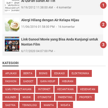
Al Qur'an Surah At-Tin
9/19/2012 11:38:00 AM
4 komentar
Alergi Hilang dengan Air Kelapa Hijau
11/06/2016 01:58:00 PM
16 komentar
Link Ganool Movie yang Bisa Anda Kunjungi untuk
Nonton Film
6/17/2020 04:07:00 PM
KATEGORI
APLIKASI
BERITA
BISNIS
EDUKASI
ELEKTRONIKA
FASHION
GADGET
GAYA HIDUP
HIBURAN
ILMU PENGETAHUAN
INTERNET
KECANTIKAN
KESEHATAN
KULINER
MUSIK
OTOMOTIF
PARENTING
PROPERTI
SASTRA
TEKNOLOGI
WANITA
WISATA