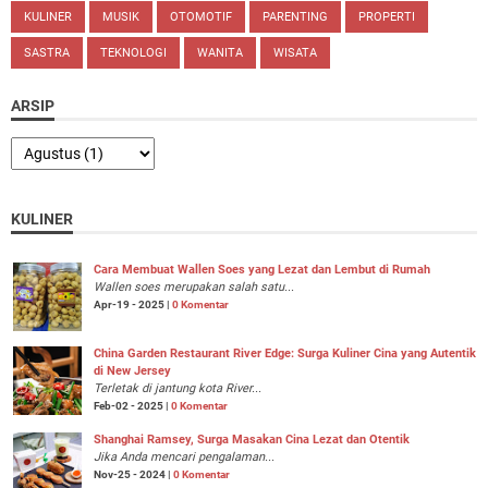
KULINER
MUSIK
OTOMOTIF
PARENTING
PROPERTI
SASTRA
TEKNOLOGI
WANITA
WISATA
ARSIP
KULINER
Cara Membuat Wallen Soes yang Lezat dan Lembut di Rumah
Wallen soes merupakan salah satu...
Apr-19 - 2025 |
0 Komentar
China Garden Restaurant River Edge: Surga Kuliner Cina yang Autentik
di New Jersey
Terletak di jantung kota River...
Feb-02 - 2025 |
0 Komentar
Shanghai Ramsey, Surga Masakan Cina Lezat dan Otentik
Jika Anda mencari pengalaman...
Nov-25 - 2024 |
0 Komentar