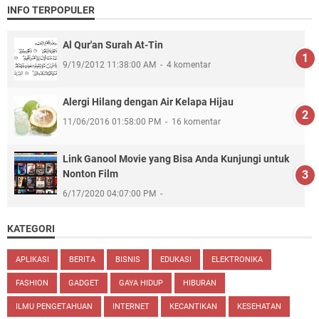
INFO TERPOPULER
Al Qur'an Surah At-Tin
9/19/2012 11:38:00 AM
4 komentar
Alergi Hilang dengan Air Kelapa Hijau
11/06/2016 01:58:00 PM
16 komentar
Link Ganool Movie yang Bisa Anda Kunjungi untuk
Nonton Film
6/17/2020 04:07:00 PM
KATEGORI
APLIKASI
BERITA
BISNIS
EDUKASI
ELEKTRONIKA
FASHION
GADGET
GAYA HIDUP
HIBURAN
ILMU PENGETAHUAN
INTERNET
KECANTIKAN
KESEHATAN