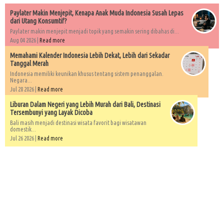
Paylater Makin Menjepit, Kenapa Anak Muda Indonesia Susah Lepas
dari Utang Konsumtif?
Paylater makin menjepit menjadi topik yang semakin sering dibahas di...
Aug 04 2026 |
Read more
Memahami Kalender Indonesia Lebih Dekat, Lebih dari Sekadar
Tanggal Merah
Indonesia memiliki keunikan khusus tentang sistem penanggalan.
Negara...
Jul 28 2026 |
Read more
Liburan Dalam Negeri yang Lebih Murah dari Bali, Destinasi
Tersembunyi yang Layak Dicoba
Bali masih menjadi destinasi wisata favorit bagi wisatawan
domestik...
Jul 26 2026 |
Read more