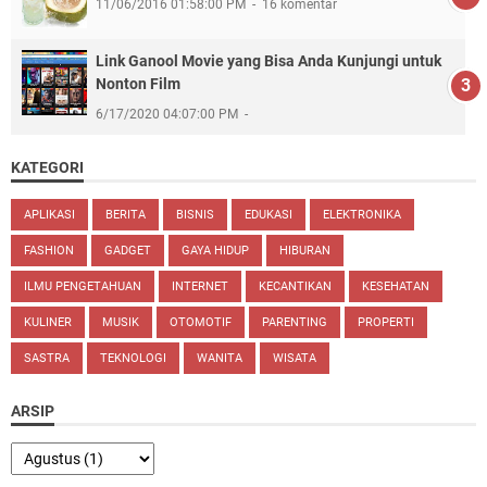
11/06/2016 01:58:00 PM
16 komentar
Link Ganool Movie yang Bisa Anda Kunjungi untuk
Nonton Film
6/17/2020 04:07:00 PM
KATEGORI
APLIKASI
BERITA
BISNIS
EDUKASI
ELEKTRONIKA
FASHION
GADGET
GAYA HIDUP
HIBURAN
ILMU PENGETAHUAN
INTERNET
KECANTIKAN
KESEHATAN
KULINER
MUSIK
OTOMOTIF
PARENTING
PROPERTI
SASTRA
TEKNOLOGI
WANITA
WISATA
ARSIP