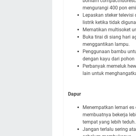
bohlam compactfluoresce
mengurangi 400 pon emis
Lepaskan steker televisi 
listrik ketika tidak digun
Mematikan multisoket un
Buka tirai di siang hari
menggantikan lampu.
Penggunaan bambu untuk 
dengan kayu dari pohon 
Perbanyak memeluk hewa
lain untuk menghangatk
Dapur
Menempatkan lemari es d
membuatnya bekerja lebih
tempat yang lebih teduh.
Jangan terlalu sering at