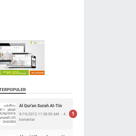
 TERPOPULER
Al Qur'an Surah At-Tin
9/19/2012 11:38:00 AM
4
komentar