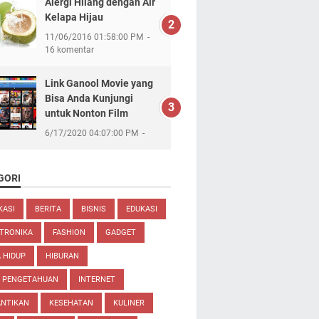
Alergi Hilang dengan Air
Kelapa Hijau
11/06/2016 01:58:00 PM
16 komentar
Link Ganool Movie yang
Bisa Anda Kunjungi
untuk Nonton Film
6/17/2020 04:07:00 PM
GORI
KASI
BERITA
BISNIS
EDUKASI
TRONIKA
FASHION
GADGET
 HIDUP
HIBURAN
U PENGETAHUAN
INTERNET
ANTIKAN
KESEHATAN
KULINER