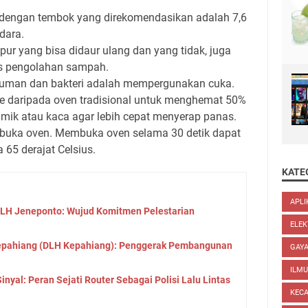
 dengan tembok yang direkomendasikan adalah 7,6
dara.
 yang bisa didaur ulang dan yang tidak, juga
s pengolahan sampah.
uman dan bakteri adalah mempergunakan cuka.
 daripada oven tradisional untuk menghemat 50%
amik atau kaca agar lebih cepat menyerap panas.
uka oven. Membuka oven selama 30 detik dapat
65 derajat Celsius.
KATE
APLI
LH Jeneponto: Wujud Komitmen Pelestarian
ELEK
epahiang (DLH Kepahiang): Penggerak Pembangunan
GAYA
ILM
yal: Peran Sejati Router Sebagai Polisi Lalu Lintas
KEC