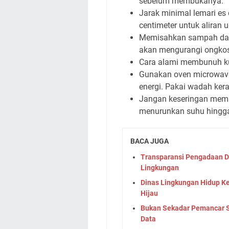
sebelum membukanya.
Jarak minimal lemari es
centimeter untuk aliran u
Memisahkan sampah dapur
akan mengurangi ongko
Cara alami membunuh k
Gunakan oven microwave
energi. Pakai wadah ker
Jangan keseringan memb
menurunkan suhu hingga 
BACA JUGA
Transparansi Pengadaan D
Lingkungan
Dinas Lingkungan Hidup K
Hijau
Bukan Sekadar Pemancar Sin
Data