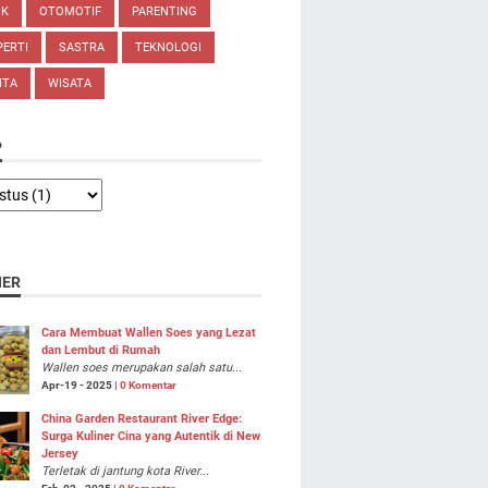
IK
OTOMOTIF
PARENTING
ERTI
SASTRA
TEKNOLOGI
ITA
WISATA
P
NER
Cara Membuat Wallen Soes yang Lezat
dan Lembut di Rumah
Wallen soes merupakan salah satu...
Apr-19 - 2025 |
0 Komentar
China Garden Restaurant River Edge:
Surga Kuliner Cina yang Autentik di New
Jersey
Terletak di jantung kota River...