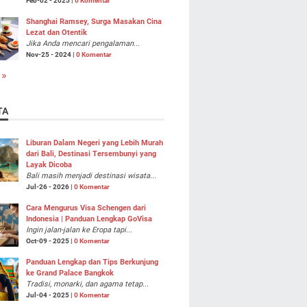
Feb-02 - 2025 |
0 Komentar
Shanghai Ramsey, Surga Masakan Cina
Lezat dan Otentik
Jika Anda mencari pengalaman...
Nov-25 - 2024 |
0 Komentar
 »
TA
Liburan Dalam Negeri yang Lebih Murah
dari Bali, Destinasi Tersembunyi yang
Layak Dicoba
Bali masih menjadi destinasi wisata...
Jul-26 - 2026 |
0 Komentar
Cara Mengurus Visa Schengen dari
Indonesia | Panduan Lengkap GoVisa
Ingin jalan-jalan ke Eropa tapi...
Oct-09 - 2025 |
0 Komentar
Panduan Lengkap dan Tips Berkunjung
ke Grand Palace Bangkok
Tradisi, monarki, dan agama tetap...
Jul-04 - 2025 |
0 Komentar