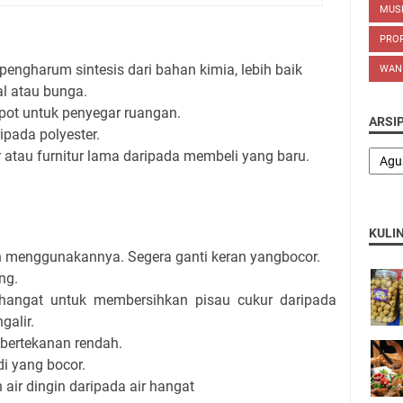
MUS
PROP
ngharum sintesis dari bahan kimia, lebih baik
WAN
l atau bunga.
ot untuk penyegar ruangan.
ARSI
ipada polyester.
 atau furnitur lama daripada membeli yang baru.
KULI
ah menggunakannya. Segera ganti keran yangbocor.
ang.
 hangat untuk membersihkan pisau cukur daripada
alir.
 bertekanan rendah.
i yang bocor.
air dingin daripada air hangat