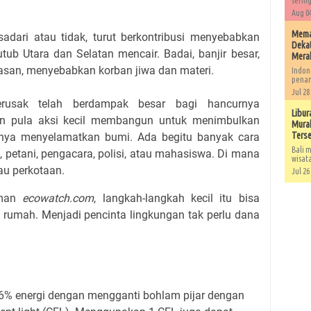
sering
Aug 04
Memah
adari atau tidak, turut berkontribusi menyebabkan
Dekat
ub Utara dan Selatan mencair. Badai, banjir besar,
Mera
asan, menyebabkan korban jiwa dan materi.
Indon
penan
Jul 28
rusak telah berdampak besar bagi hancurnya
Libur
an pula aksi kecil membangun untuk menimbulkan
Murah
Ters
nya menyelamatkan bumi. Ada begitu banyak cara
Bali m
, petani, pengacara, polisi, atau mahasiswa. Di mana
wisat
au perkotaan.
Jul 26
aman
ecowatch.com
, langkah-langkah kecil itu bisa
ri rumah. Menjadi pencinta lingkungan tak perlu dana
% energi dengan mengganti bohlam pijar dengan