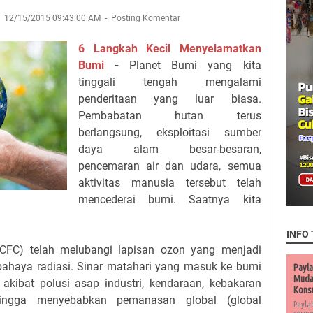
12/15/2015 09:43:00 AM
Posting Komentar
6 Langkah Kecil Menyelamatkan
Bumi
-
Planet Bumi yang kita
tinggali tengah mengalami
penderitaan yang luar biasa.
Pembabatan hutan terus
berlangsung, eksploitasi sumber
daya alam besar-besaran,
pencemaran air dan udara, semua
aktivitas manusia tersebut telah
mencederai bumi. Saatnya kita
INFO 
CFC) telah melubangi lapisan ozon yang menjadi
bahaya radiasi. Sinar matahari yang masuk ke bumi
Payla
Muda 
akibat polusi asap industri, kendaraan, kebakaran
Kons
ingga menyebabkan pemanasan global (global
Payla