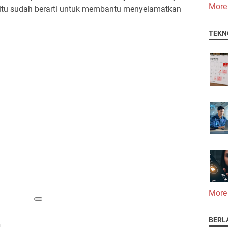
More
 itu sudah berarti untuk membantu menyelamatkan
TEKN
More
BERL
n