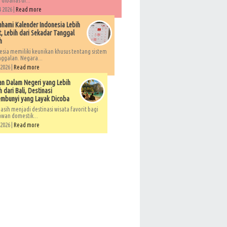
 dibahas di...
 2026 |
Read more
ami Kalender Indonesia Lebih
, Lebih dari Sekadar Tanggal
h
esia memiliki keunikan khusus tentang sistem
ggalan. Negara...
 2026 |
Read more
an Dalam Negeri yang Lebih
 dari Bali, Destinasi
embunyi yang Layak Dicoba
asih menjadi destinasi wisata favorit bagi
awan domestik...
 2026 |
Read more