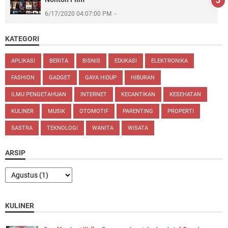
6/17/2020 04:07:00 PM
KATEGORI
APLIKASI
BERITA
BISNIS
EDUKASI
ELEKTRONIKA
FASHION
GADGET
GAYA HIDUP
HIBURAN
ILMU PENGETAHUAN
INTERNET
KECANTIKAN
KESEHATAN
KULINER
MUSIK
OTOMOTIF
PARENTING
PROPERTI
SASTRA
TEKNOLOGI
WANITA
WISATA
ARSIP
KULINER