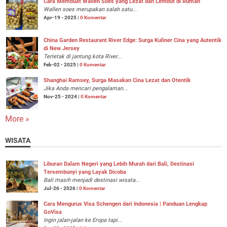
Cara Membuat Wallen Soes yang Lezat dan Lembut di Rumah
Wallen soes merupakan salah satu...
Apr-19 - 2025 |
0 Komentar
China Garden Restaurant River Edge: Surga Kuliner Cina yang Autentik
di New Jersey
Terletak di jantung kota River...
Feb-02 - 2025 |
0 Komentar
Shanghai Ramsey, Surga Masakan Cina Lezat dan Otentik
Jika Anda mencari pengalaman...
Nov-25 - 2024 |
0 Komentar
More »
WISATA
Liburan Dalam Negeri yang Lebih Murah dari Bali, Destinasi
Tersembunyi yang Layak Dicoba
Bali masih menjadi destinasi wisata...
Jul-26 - 2026 |
0 Komentar
Cara Mengurus Visa Schengen dari Indonesia | Panduan Lengkap
GoVisa
Ingin jalan-jalan ke Eropa tapi...