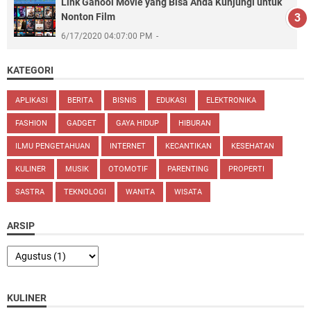
Link Ganool Movie yang Bisa Anda Kunjungi untuk
Nonton Film
6/17/2020 04:07:00 PM
KATEGORI
APLIKASI
BERITA
BISNIS
EDUKASI
ELEKTRONIKA
FASHION
GADGET
GAYA HIDUP
HIBURAN
ILMU PENGETAHUAN
INTERNET
KECANTIKAN
KESEHATAN
KULINER
MUSIK
OTOMOTIF
PARENTING
PROPERTI
SASTRA
TEKNOLOGI
WANITA
WISATA
ARSIP
KULINER