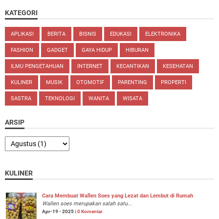
KATEGORI
APLIKASI
BERITA
BISNIS
EDUKASI
ELEKTRONIKA
FASHION
GADGET
GAYA HIDUP
HIBURAN
ILMU PENGETAHUAN
INTERNET
KECANTIKAN
KESEHATAN
KULINER
MUSIK
OTOMOTIF
PARENTING
PROPERTI
SASTRA
TEKNOLOGI
WANITA
WISATA
ARSIP
KULINER
Cara Membuat Wallen Soes yang Lezat dan Lembut di Rumah
Wallen soes merupakan salah satu...
Apr-19 - 2025 |
0 Komentar