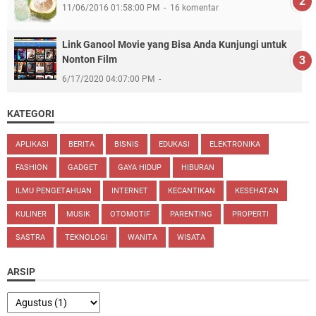
11/06/2016 01:58:00 PM
16 komentar
Link Ganool Movie yang Bisa Anda Kunjungi untuk
Nonton Film
6/17/2020 04:07:00 PM
KATEGORI
APLIKASI
BERITA
BISNIS
EDUKASI
ELEKTRONIKA
FASHION
GADGET
GAYA HIDUP
HIBURAN
ILMU PENGETAHUAN
INTERNET
KECANTIKAN
KESEHATAN
KULINER
MUSIK
OTOMOTIF
PARENTING
PROPERTI
SASTRA
TEKNOLOGI
WANITA
WISATA
ARSIP