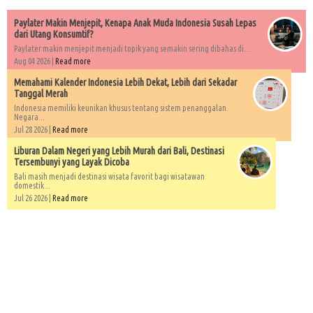
Paylater Makin Menjepit, Kenapa Anak Muda Indonesia Susah Lepas
dari Utang Konsumtif?
Paylater makin menjepit menjadi topik yang semakin sering dibahas di...
Aug 04 2026 |
Read more
Memahami Kalender Indonesia Lebih Dekat, Lebih dari Sekadar
Tanggal Merah
Indonesia memiliki keunikan khusus tentang sistem penanggalan.
Negara...
Jul 28 2026 |
Read more
Liburan Dalam Negeri yang Lebih Murah dari Bali, Destinasi
Tersembunyi yang Layak Dicoba
Bali masih menjadi destinasi wisata favorit bagi wisatawan
domestik...
Jul 26 2026 |
Read more