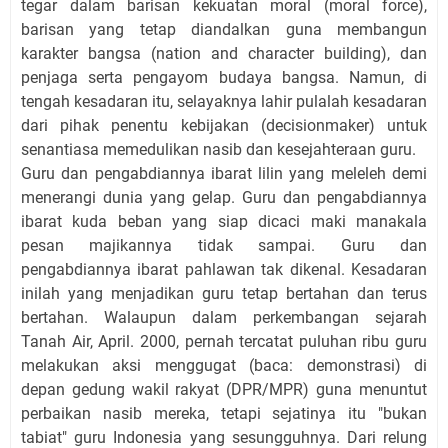
tegar dalam barisan kekuatan moral (moral force),
barisan yang tetap diandalkan guna membangun
karakter bangsa
(
nation and character building), dan
penjaga serta pengayom budaya bangsa. Namun, di
tengah kesadaran itu, selayaknya lahir pulalah kesadaran
dari pihak penentu kebijakan (decisionmaker) untuk
senantiasa memedulikan nasib dan kesejahteraan guru.
Guru dan pengabdiannya ibarat lilin yang meleleh demi
menerangi dunia yang gelap. Guru dan pengabdiannya
ibarat kuda beban yang siap dicaci maki manakala
pesan majikannya tidak sampai. Guru dan
pengabdiannya ibarat pahlawan tak dikenal. Kesadaran
inilah yang menjadikan guru tetap bertahan dan terus
bertahan. Walaupun dalam perkembangan sejarah
Tanah Air, April. 2000, pernah tercatat pu
l
uhan ribu guru
melakukan aksi menggugat (baca: demonstrasi) di
depan gedung wakil rakyat (DPR/MPR) guna menuntut
perbaikan nasib mereka, tetapi sejatinya itu "bukan
tabiat" guru Indonesia yang sesungguhnya. Dari relung