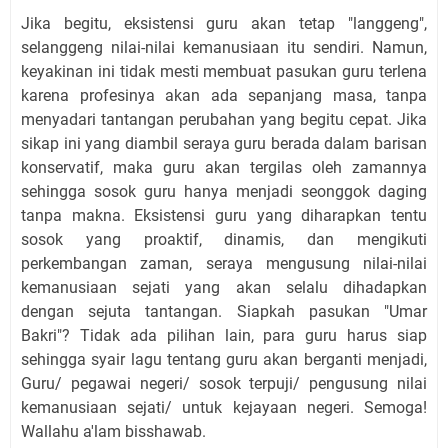
Jika begitu, eksistensi guru akan tetap "langgeng",
selanggeng nilai-nilai kemanusiaan itu sendiri. Namun,
keyakinan ini tidak mesti membuat pasukan guru terlena
karena profesinya akan ada sepanjang masa, tanpa
menyadari tantangan perubahan yang begitu cepat. Jika
sikap ini yang diambil seraya guru berada dalam barisan
konservatif, maka guru akan tergilas oleh zamannya
sehingga sosok guru hanya menjadi seonggok daging
tanpa makna. Eksistensi guru yang diharapkan tentu
sosok yang proaktif, dinamis, dan mengikuti
perkembangan zaman, seraya mengusung nilai-nilai
kemanusiaan sejati yang akan selalu dihadapkan
dengan sejuta tantangan. Siapkah pasukan "Umar
Bakri"?
Ti
dak ada pilihan lain,
para guru
harus siap
sehingga syair lag
u
tentang guru akan berganti menjadi,
Guru/ pegawa
i
negeri/ sosok terpuji/ pengusung nilai
kemanusiaan sejati/ untuk kejayaan negeri. Semoga!
Wallahu a'lam bisshawab.