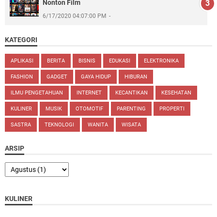
Nonton Film
6/17/2020 04:07:00 PM
KATEGORI
APLIKASI
BERITA
BISNIS
EDUKASI
ELEKTRONIKA
FASHION
GADGET
GAYA HIDUP
HIBURAN
ILMU PENGETAHUAN
INTERNET
KECANTIKAN
KESEHATAN
KULINER
MUSIK
OTOMOTIF
PARENTING
PROPERTI
SASTRA
TEKNOLOGI
WANITA
WISATA
ARSIP
KULINER