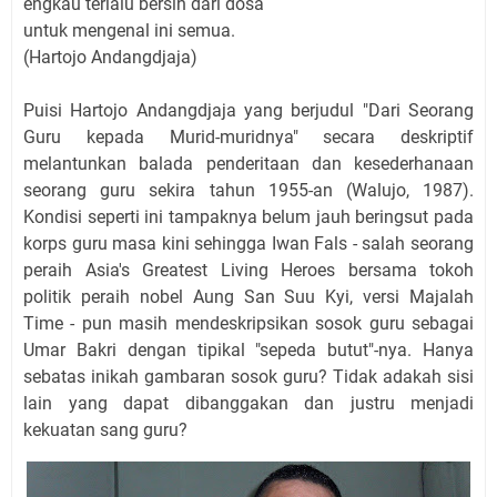
engkau terlalu bersih dari dosa
untuk mengenal ini semua.
(Hartojo Andangdjaja)
P
uisi
Hartojo Andangdjaja yang berjudul "Dari Seorang
Guru kepada Murid-muridnya" secara deskriptif
melantunkan balada penderitaan dan kesederhanaan
seorang guru sekira tahun 1955-an (Walujo, 1987).
Kondisi seperti ini tampaknya belum jauh beringsut pada
korps guru masa kini sehingga Iwan Fals
-
salah seorang
peraih Asia's Greatest Living Heroes bersama tokoh
politik peraih nobel Aung San Suu Kyi, versi Majalah
Time
-
pun masih mendeskripsikan sosok guru sebagai
Umar Bakri dengan tipikal "sepeda butut"-nya. Hanya
sebatas inikah gambaran sosok guru? Tidak adakah sisi
lain yang dapat dibanggakan dan justru menjadi
kekuatan sang gu
ru
?