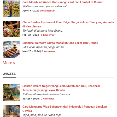
Cara Membuat Wallen Soes yang Lezat dan Lembut di Rumah
Wallen soes merupakan salah satu...
Apr-19 - 2025 |
0 Komentar
China Garden Restaurant River Edge: Surga Kuliner Cina yang Autentik
di New Jersey
Terletak di jantung kota River...
Feb-02 - 2025 |
0 Komentar
Shanghai Ramsey, Surga Masakan Cina Lezat dan Otentik
Jika Anda mencari pengalaman...
Nov-25 - 2024 |
0 Komentar
More »
WISATA
Liburan Dalam Negeri yang Lebih Murah dari Bali, Destinasi
Tersembunyi yang Layak Dicoba
Bali masih menjadi destinasi wisata...
Jul-26 - 2026 |
0 Komentar
Cara Mengurus Visa Schengen dari Indonesia | Panduan Lengkap
GoVisa
Ingin jalan-jalan ke Eropa tapi...