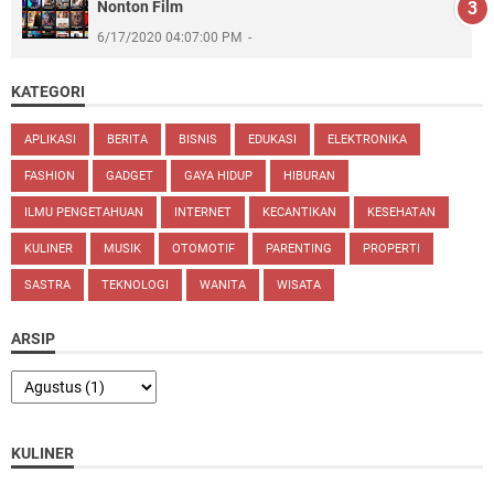
Nonton Film
6/17/2020 04:07:00 PM
KATEGORI
APLIKASI
BERITA
BISNIS
EDUKASI
ELEKTRONIKA
FASHION
GADGET
GAYA HIDUP
HIBURAN
ILMU PENGETAHUAN
INTERNET
KECANTIKAN
KESEHATAN
KULINER
MUSIK
OTOMOTIF
PARENTING
PROPERTI
SASTRA
TEKNOLOGI
WANITA
WISATA
ARSIP
KULINER