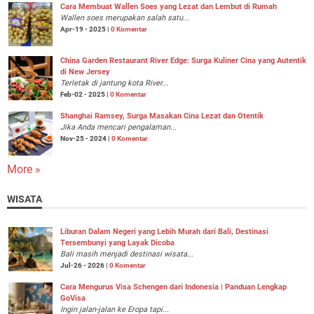
Cara Membuat Wallen Soes yang Lezat dan Lembut di Rumah
Wallen soes merupakan salah satu...
Apr-19 - 2025 |
0 Komentar
China Garden Restaurant River Edge: Surga Kuliner Cina yang Autentik
di New Jersey
Terletak di jantung kota River...
Feb-02 - 2025 |
0 Komentar
Shanghai Ramsey, Surga Masakan Cina Lezat dan Otentik
Jika Anda mencari pengalaman...
Nov-25 - 2024 |
0 Komentar
More »
WISATA
Liburan Dalam Negeri yang Lebih Murah dari Bali, Destinasi
Tersembunyi yang Layak Dicoba
Bali masih menjadi destinasi wisata...
Jul-26 - 2026 |
0 Komentar
Cara Mengurus Visa Schengen dari Indonesia | Panduan Lengkap
GoVisa
Ingin jalan-jalan ke Eropa tapi...