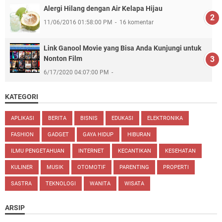
Alergi Hilang dengan Air Kelapa Hijau
11/06/2016 01:58:00 PM
16 komentar
Link Ganool Movie yang Bisa Anda Kunjungi untuk
Nonton Film
6/17/2020 04:07:00 PM
KATEGORI
APLIKASI
BERITA
BISNIS
EDUKASI
ELEKTRONIKA
FASHION
GADGET
GAYA HIDUP
HIBURAN
ILMU PENGETAHUAN
INTERNET
KECANTIKAN
KESEHATAN
KULINER
MUSIK
OTOMOTIF
PARENTING
PROPERTI
SASTRA
TEKNOLOGI
WANITA
WISATA
ARSIP