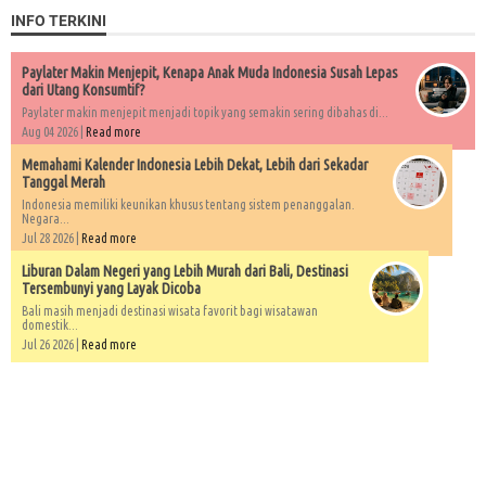
INFO TERKINI
Paylater Makin Menjepit, Kenapa Anak Muda Indonesia Susah Lepas
dari Utang Konsumtif?
Paylater makin menjepit menjadi topik yang semakin sering dibahas di...
Aug 04 2026 |
Read more
Memahami Kalender Indonesia Lebih Dekat, Lebih dari Sekadar
Tanggal Merah
Indonesia memiliki keunikan khusus tentang sistem penanggalan.
Negara...
Jul 28 2026 |
Read more
Liburan Dalam Negeri yang Lebih Murah dari Bali, Destinasi
Tersembunyi yang Layak Dicoba
Bali masih menjadi destinasi wisata favorit bagi wisatawan
domestik...
Jul 26 2026 |
Read more